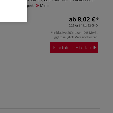
r Anfänger geeignet.
Mehr
ab
8,02 €
0,25 kg | 1 kg:
32,08 €
inklusive 20% bzw. 10% MwSt,
ggf. zuzüglich
Versandkosten
.
Produkt bestellen