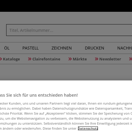
ÖL
PASTELL
ZEICHNEN
DRUCKEN
NACHH
Kataloge
Clairefontaine
Märkte
Newsletter
ss Sie sich für uns entschieden haben!
gédéo La
aecker Kunden, uns und unseren Partnern liegt viel daran, Ihnen ein rundum gelungen
ebnis zu ermöglichen. Dabei haben Datenschutzgrundsätze wie Datensparsamkeit, Tra
öchste Priorität. Wenn Sie auf „Akzeptieren“ klicken, stimmen Sie der Speicherung von 
 zu, um die Websitenavigation zu verbessern, die Websitenutzung zu analysieren und 
mühungen zu unterstützen. Selbstverständlich können Sie Ihre Einwilligung jederzeit 
Konzentriert, au
n ändern oder wiederrufen. Diese finden Sie unter
Datenschutz
einfachen und k