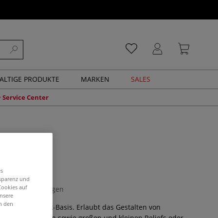
ALTIGE PRODUKTE
MARKEN
SALES
Service Center
tex
es
nsparenz und
Cookies auf
0 Bewertungen
unsere
in den
f Naturkautschuk-Basis. Erlaubt das Gestalten von
omplexen Formen sowie großen und kleinen Reliefs oder