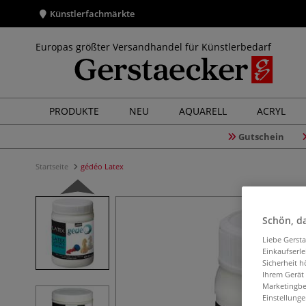
Künstlerfachmärkte
Europas größter Versandhandel für Künstlerbedarf
PRODUKTE
NEU
AQUARELL
ACRYL
Gutschein
Startseite
gédéo Latex
Schön, da
Liebe Gerst
Einkaufserl
Sicherheit h
Ihrem Gerät
Marketingbe
Einstellunge