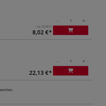
-
+
1 kg:
32,08 €
8,02 €
-
+
22,13 €
weichen.