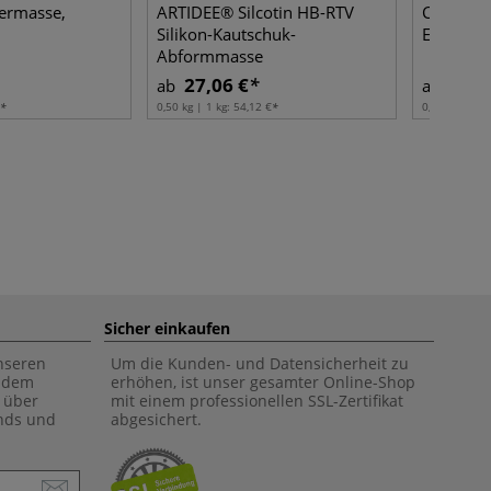
ermasse,
ARTIDEE® Silcotin HB-RTV
Cléopâtre
Silikon-Kautschuk-
Einschlu
Abformmasse
27,06 €
16,4
ab
ab
0,50 kg | 1 kg:
54,12 €
0,15 l | 1 l:
1
Sicher einkaufen
unseren
Um die Kunden- und Datensicherheit zu
f dem
erhöhen, ist unser gesamter Online-Shop
 über
mit einem professionellen SSL-Zertifikat
ends und
abgesichert.