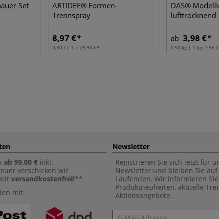
auer-Set
ARTIDEE® Formen-
DAS® Modelli
Trennspray
lufttrocknend
8,97 €
3,98 €
ab
0,30 l | 1 l:
29,90 €
0,50 kg | 1 kg:
7,96 €
ten
Newsletter
n
ab 99,00 €
inkl.
Registrieren Sie sich jetzt für 
euer verschicken wir
Newsletter und bleiben Sie au
weit
versandkostenfrei!
**
Laufenden. Wir informieren Sie
Produktneuheiten, aktuelle Tr
den mit
Aktionsangebote.
Newsletter