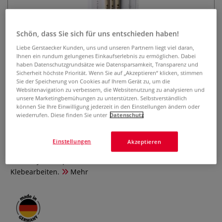
Schön, dass Sie sich für uns entschieden haben!
Liebe Gerstaecker Kunden, uns und unseren Partnern liegt viel daran,
Ihnen ein rundum gelungenes Einkaufserlebnis zu ermöglichen. Dabei
haben Datenschutzgrundsätze wie Datensparsamkeit, Transparenz und
Sicherheit höchste Priorität. Wenn Sie auf „Akzeptieren“ klicken, stimmen
Sie der Speicherung von Cookies auf Ihrem Gerät zu, um die
lineo Schulmalpinsel-Set Serie
Websitenavigation zu verbessern, die Websitenutzung zu analysieren und
518, Borste
unsere Marketingbemühungen zu unterstützen. Selbstverständlich
können Sie Ihre Einwilligung jederzeit in den Einstellungen ändern oder
wiederrufen. Diese finden Sie unter
Datenschutz
0 Bewertungen
Das 3-teilige Borstenpinsel Set ist ein preisgünstiges Pinsel-
Einstellungen
Akzeptieren
Set für Kindergarten, Schule und Hobby. Ideal für die Öl-
und Acryl-, Tempera- und Gouache-Malerei als auch für
Klebearbeiten.
Mehr