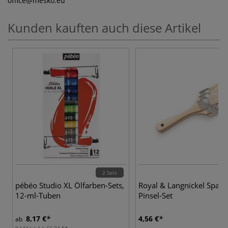
office
@mesko.eu
Kunden kauften auch diese Artikel
2 Sets
pébéo Studio XL Ölfarben-Sets,
Royal & Langnickel Spalte
12-ml-Tuben
Pinsel-Set
8,17 €
4,56 €
ab
0,144 l | 1 l:
56,74 €