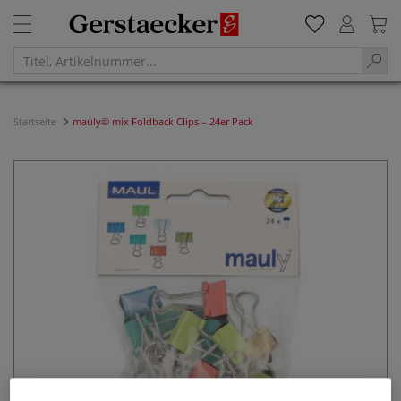
Startseite
mauly© mix Foldback Clips – 24er Pack