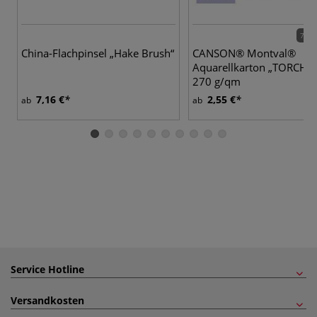
7 Va
China-Flachpinsel „Hake Brush“
CANSON® Montval®
Aquarellkarton „TORCHO
270 g/qm
7,16 €
2,55 €
ab
ab
Service Hotline
Versandkosten