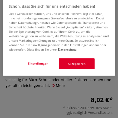
Schön, dass Sie sich für uns entschieden haben!
Liebe Gerstaecker Kunden, uns und unseren Partnern liegt viel daran,
Ihnen ein rundum gelungenes Einkaufserlebnis zu ermöglichen. Dabei
haben Datenschutzgrundsätze wie Datensparsamkeit, Transparenz und
Sicherheit höchste Priorität. Wenn Sie auf „Akzeptieren“ klicken, stimmen
Sie der Speicherung von Cookies auf Ihrem Gerät zu, um die
Websitenavigation zu verbessern, die Websitenutzung zu analysieren und
unsere Marketingbemühungen zu unterstützen. Selbstverständlich
mauly© mix Foldback Clips – 24er
können Sie Ihre Einwilligung jederzeit in den Einstellungen ändern oder
wiederrufen. Diese finden Sie unter
Datenschutz
Pack
Einstellungen
0 Bewertungen
Akzeptieren
24 farbige Foldback Clips in 2 Größen – praktisch, bunt und
vielseitig für Büro, Schule oder Atelier. Fixieren, ordnen und
gestalten leicht gemacht.
Mehr
8,02 €
inklusive 20% bzw. 10% MwSt,
ggf. zuzüglich
Versandkosten
.