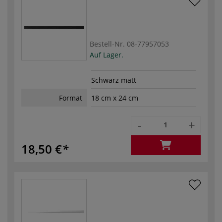
Bestell-Nr.
08-77957053
Auf Lager.
Schwarz matt
Format
18 cm x 24 cm
-
+
18,50 €