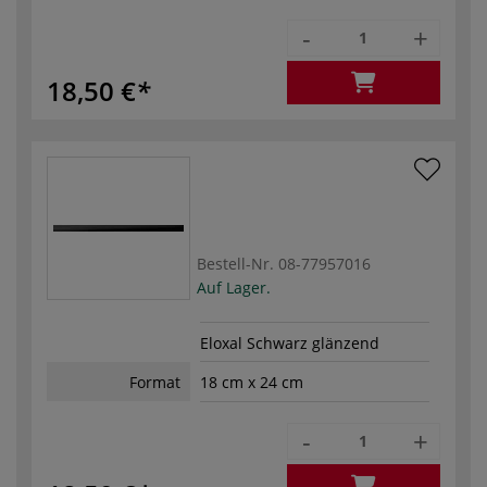
-
+
18,50 €
Bestell-Nr.
08-77957016
Auf Lager.
Eloxal Schwarz glänzend
Format
18 cm x 24 cm
-
+