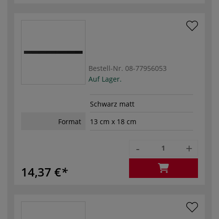
Bestell-Nr.
08-77956053
Auf Lager.
Schwarz matt
Format
13 cm x 18 cm
-
+
14,37 €