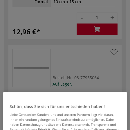
Format
10 cm x 15 cm
-
+
12,96 €
Bestell-Nr.
08-77955064
Auf Lager.
Silber matt
Schön, dass Sie sich für uns entschieden haben!
Format
10 cm x 15 cm
Liebe Gerstaecker Kunden, uns und unseren Partnern liegt viel daran,
Ihnen ein rundum gelungenes Einkaufserlebnis zu ermöglichen. Dabei
-
+
haben Datenschutzgrundsätze wie Datensparsamkeit, Transparenz und
Sicherheit höchste Priorität. Wenn Sie auf „Akzeptieren“ klicken, stimmen