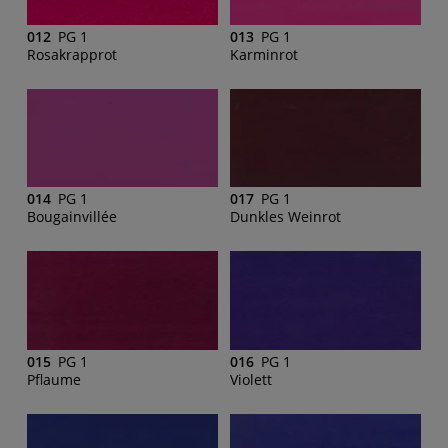
012
PG 1
013
PG 1
Rosakrapprot
Karminrot
014
PG 1
017
PG 1
Bougainvillée
Dunkles Weinrot
015
PG 1
016
PG 1
Pflaume
Violett