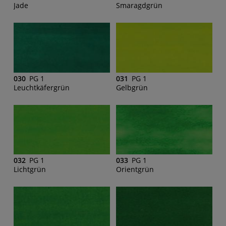
Jade
Smaragdgrün
030
PG 1
031
PG 1
Leuchtkäfergrün
Gelbgrün
032
PG 1
033
PG 1
Lichtgrün
Orientgrün