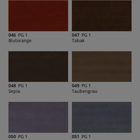
046
PG 1
047
PG 1
Blutorange
Tabak
048
PG 1
049
PG 1
Sepia
Taubengrau
050
PG 1
051
PG 1