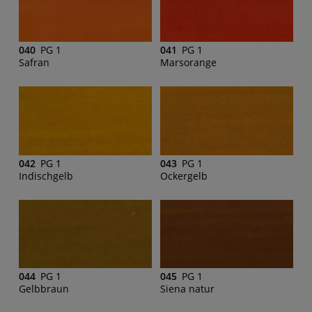
040
PG 1
041
PG 1
Safran
Marsorange
042
PG 1
043
PG 1
Indischgelb
Ockergelb
044
PG 1
045
PG 1
Gelbbraun
Siena natur