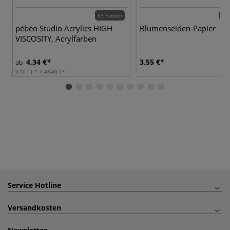
63 Farben
21 
pébéo Studio Acrylics HIGH
Blumenseiden-Papier
VISCOSITY, Acrylfarben
4,34 €
3,55 €
ab
0,10 l | 1 l:
43,40 €
Service Hotline
Versandkosten