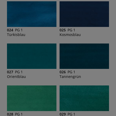
024
PG 1
025
PG 1
Türkisblau
Kosmosblau
027
PG 1
026
PG 1
Orientblau
Tannengrün
028
PG 1
029
PG 1