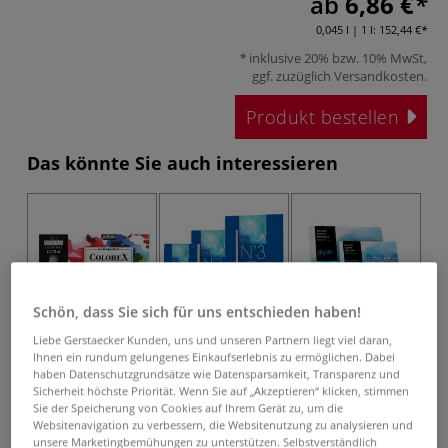
ab
6,86 €
0,045 l | 1 l:
152,44 €
inklusive 20% bzw. 10% MwSt,
ggf. zuzüglich
Versandkosten
.
Produkt bestellen
Das könnte Sie auch interessieren
Schön, dass Sie sich für uns entschieden haben!
Liebe Gerstaecker Kunden, uns und unseren Partnern liegt viel daran,
2 Sets
3 Varianten
Ihnen ein rundum gelungenes Einkaufserlebnis zu ermöglichen. Dabei
pébéo Colorex
GERSTAECKER Nº
I LOVE ART
haben Datenschutzgrundsätze wie Datensparsamkeit, Transparenz und
Aquarelltusche
3 Aquarellblock
Aquarellblock
Sicherheit höchste Priorität. Wenn Sie auf „Akzeptieren“ klicken, stimmen
Essentials-Sets
Sie der Speicherung von Cookies auf Ihrem Gerät zu, um die
Websitenavigation zu verbessern, die Websitenutzung zu analysieren und
unsere Marketingbemühungen zu unterstützen. Selbstverständlich