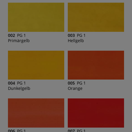
002
PG 1
003
PG 1
Primärgelb
Hellgelb
004
PG 1
005
PG 1
Dunkelgelb
Orange
006
PG 1
007
PG 1