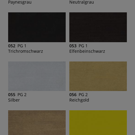
Paynesgrau
Neutralgrau
052
PG 1
053
PG 1
Trichromschwarz
Elfenbeinschwarz
055
PG 2
056
PG 2
Silber
Reichgold