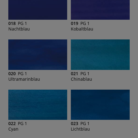
018
PG 1
019
PG 1
Nachtblau
Kobaltblau
020
PG 1
021
PG 1
Ultramarinblau
Chinablau
022
PG 1
023
PG 1
Cyan
Lichtblau