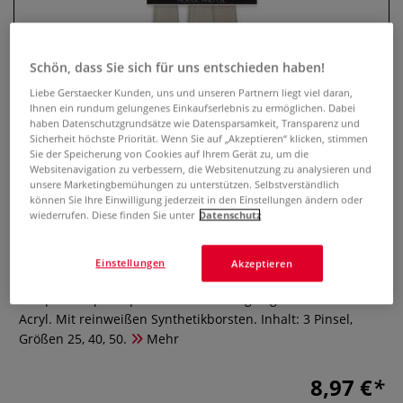
Schön, dass Sie sich für uns entschieden haben!
Liebe Gerstaecker Kunden, uns und unseren Partnern liegt viel daran,
Ihnen ein rundum gelungenes Einkaufserlebnis zu ermöglichen. Dabei
haben Datenschutzgrundsätze wie Datensparsamkeit, Transparenz und
Sicherheit höchste Priorität. Wenn Sie auf „Akzeptieren“ klicken, stimmen
Sie der Speicherung von Cookies auf Ihrem Gerät zu, um die
Websitenavigation zu verbessern, die Websitenutzung zu analysieren und
unsere Marketingbemühungen zu unterstützen. Selbstverständlich
pébéo Spalterpinsel 3er-Set,
können Sie Ihre Einwilligung jederzeit in den Einstellungen ändern oder
wiederrufen. Diese finden Sie unter
Datenschutz
weiße Synthetikborsten
Einstellungen
Akzeptieren
0 Bewertungen
Das pébéo Spalterpinsel-Set ist ideal geeignet für Öl und
Acryl. Mit reinweißen Synthetikborsten. Inhalt: 3 Pinsel,
Größen 25, 40, 50.
Mehr
8,97 €