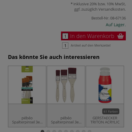
inklusive 20% bzw. 10% MwSt,
ggf. zuzüglich
Versandkosten
.
Bestell-Nr.
08-67136
Auf Lager.
In den Warenkorb
Artikel auf den Merkzettel
Das könnte Sie auch interessieren
61 Farben
pébéo
pébéo
GERSTAECKER
Spalterpinsel 3er-
Spalterpinsel 3er-
TRITON ACRYLIC
Set, goldene
Set, braune
Taklon-
Polyamid-