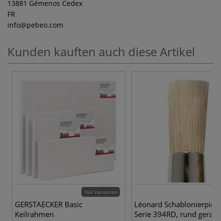
13881 Gémenos Cedex
FR
info
@pebeo.com
Kunden kauften auch diese Artikel
164 Varianten
4 
GERSTAECKER Basic
Léonard Schablonierpinse
Keilrahmen
Serie 394RD, rund gerad