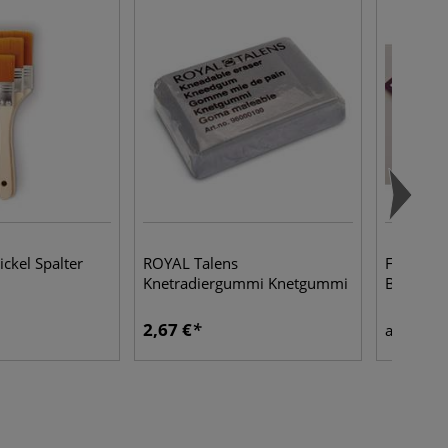
ckel Spalter
ROYAL Talens
FABRIAN
Knetradiergummi Knetgummi
Block
2,67 €
6,35
ab