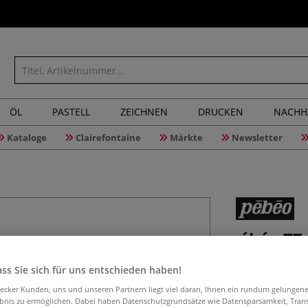
ÖL
PASTELL
ZEICHNEN
DRUCKEN
NACHH
Kataloge
Clairefontaine
Märkte
Newsletter
pébéo T7 
ml
ss Sie sich für uns entschieden haben!
aecker Kunden, uns und unseren Partnern liegt viel daran, Ihnen ein rundum gelungen
ebnis zu ermöglichen. Dabei haben Datenschutzgrundsätze wie Datensparsamkeit, Tra