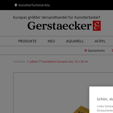
Künstlerfachmärkte
Europas größter Versandhandel für Künstlerbedarf
PRODUKTE
NEU
AQUARELL
ACRYL
Gutschein
Startseite
pébéo T7 extrafeine Gouache Set, 12 x 20-ml
Schön, da
Liebe Gerst
Einkaufserl