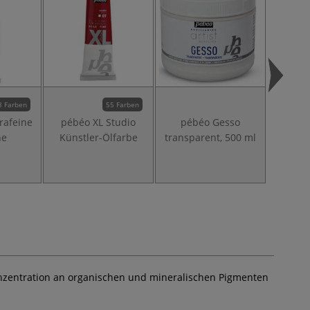
8 Farben
55 Farben
rafeine
pébéo XL Studio
pébéo Gesso
pébéo 
he
Künstler-Ölfarbe
transparent, 500 ml
Ma
Konzentration an organischen und mineralischen Pigmenten