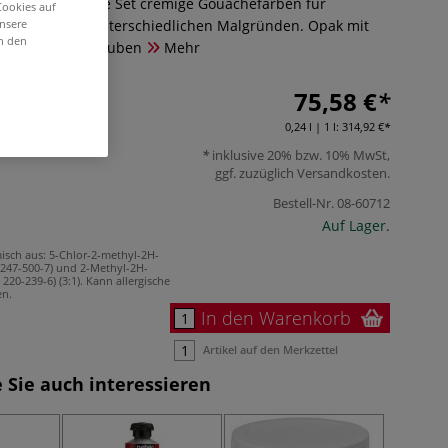
trafeine Gouache Set cremige Gouachefarben für
Cookies auf
unsere
 Arbeiten auf unterschiedlichen Malgründen. Opak mit
in den
halt: 12 x 20-ml-Tuben
Mehr
75,58 €
0,24 l | 1 l:
314,92 €
inklusive 20% bzw. 10% MwSt,
ggf. zuzüglich
Versandkosten
.
Bestell-Nr.
08-60712
Auf Lager.
isch aus: 5-Chlor-2-methyl-2H-
. 247-500-7) und 2-Methyl-2H-
 220-239-6) (3:1). Kann allergische
en.
In den Warenkorb
Artikel auf den Merkzettel
 Sie auch interessieren