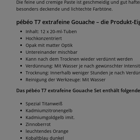
Die feine und cremige Paste ist geschmeidig und gut haften
besonders deckende und lichtechte Farbtöne.
pébéo T7 extrafeine Gouache
– die Produkt-Ei
Inhalt: 12 x 20-ml-Tuben
Hochkonzentriert
Opak mit matter Optik
Untereinander mischbar
Kann nach dem Trocknen wieder verdünnt werden
Verdünnung: Mit Wasser je nach gewünschter Intensit
Trocknung: Innerhalb weniger Stunden je nach Verd
Reinigung der Werkzeuge: Mit Wasser
Das
pébéo T7 extrafeine Gouache Set
enthält folgend
Spezial Titanweiß
Kadmiumzitronengelb
Kadmiumgoldgelb imit.
Zinnoberrot
leuchtendes Orange
Kobaltblau dunkel