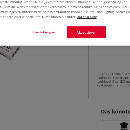
Das pébéo T7 ex
öchste Priorität. Wenn Sie auf „Akzeptieren“ klicken, stimmen Sie der Speicherung von 
 zu, um die Websitenavigation zu verbessern, die Websitenutzung zu analysieren und 
anspruchsvollste
mühungen zu unterstützen. Selbstverständlich können Sie Ihre Einwilligung jederzeit 
matter Optik. In
n ändern oder wiederrufen. Diese finden Sie unter
Datenschutz
Einstellungen
Akzeptieren
EUH208-2 Enthält Gem
isothiazol-3-on (EGnr
isothiazol-3-on (EG nr.
Reaktionen hervorruf
Das könnte