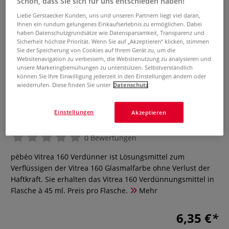
Schön, dass Sie sich für uns entschieden haben!
Liebe Gerstaecker Kunden, uns und unseren Partnern liegt viel daran,
Ihnen ein rundum gelungenes Einkaufserlebnis zu ermöglichen. Dabei
haben Datenschutzgrundsätze wie Datensparsamkeit, Transparenz und
Sicherheit höchste Priorität. Wenn Sie auf „Akzeptieren“ klicken, stimmen
Sie der Speicherung von Cookies auf Ihrem Gerät zu, um die
Websitenavigation zu verbessern, die Websitenutzung zu analysieren und
unsere Marketingbemühungen zu unterstützen. Selbstverständlich
können Sie Ihre Einwilligung jederzeit in den Einstellungen ändern oder
wiederrufen. Diese finden Sie unter
Datenschutz
pébéo Vitrea 160
Verdünnungsmittel
Einstellungen
Glasmalfarben-Verdünner
Akzeptieren
0 Bewertungen
pébéo Vitrea 160 Verdünner ist Lösungsmittel zum
Verflüssigen der Vitrea 160 Glasmalfarbe ohne Verlust der
Haftkraft. Sie erhalten das Vitrea 160 Verdünnungsmittel in
Flasche à 45 ml. Preis pro Flasche.
Mehr
6,35 €