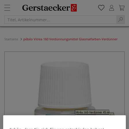
Startseite
pébéo Vitrea 160 Verdünnungsmittel Glasmalfarben-Verdünner