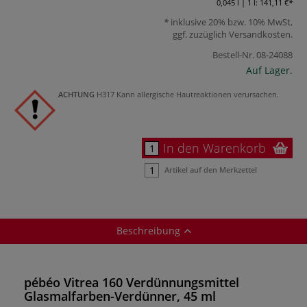
0,045 l | 1 l:
141,11 €
inklusive 20% bzw. 10% MwSt,
ggf. zuzüglich
Versandkosten
.
Bestell-Nr.
08-24088
Auf Lager.
ACHTUNG
H317 Kann allergische Hautreaktionen verursachen.
In den Warenkorb
Artikel auf den Merkzettel
Beschreibung
pébéo Vitrea 160 Verdünnungsmittel
Glasmalfarben-Verdünner, 45 ml