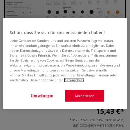
Schön, dass Sie sich für uns entschieden haben!
Liebe Gerstaecker Kunden, uns und unseren Partnern liegt viel daran,
Ihnen ein rundum gelungenes Einkaufserlebnis zu ermöglichen. Dabei
haben Datenschutzgrundsätze wie Datensparsamkeit, Transparenz und
Sicherheit höchste Priorität. Wenn Sie auf „Akzeptieren“ klicken, stimmen
Sie der Speicherung von Cookies auf Ihrem Gerät zu, um die
van Gogh Aquarell Dot Card
Websitenavigation zu verbessern, die Websitenutzung zu analysieren und
unsere Marketingbemühungen zu unterstützen. Selbstverständlich
können Sie Ihre Einwilligung jederzeit in den Einstellungen ändern oder
0 Bewertungen
wiederrufen. Diese finden Sie unter
Datenschutz
72 mit Wasser anlösbare Farbfelder, perfekt für alle
Aquarellbegeisterten zum Ausprobieren.
Mehr
Einstellungen
Akzeptieren
15,43 €
inklusive 20% bzw. 10% MwSt,
ggf. zuzüglich
Versandkosten
.