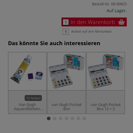
Bestell-Nr.
08-99825
Auf Lager.
In den Warenkorb
Artikel auf den Merkzettel
Das könnte Sie auch interessieren
72 Farben
Van Gogh
van Gogh Pocket
van Gogh Pocket
T
Aquarellfarben,
Box
Box 12 + 3
Aq
einzeln