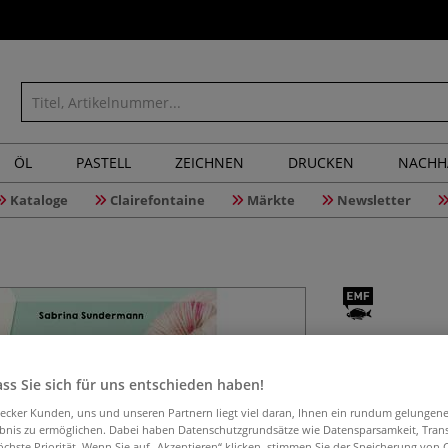
ÖL
PASTELL
ZEICHNEN
DRUCKEN
NACHH
Kataloge
Clairefontaine
Märkte
Newsletter
101 Motiv
ss Sie sich für uns entschieden haben!
aecker Kunden, uns und unseren Partnern liegt viel daran, Ihnen ein rundum gelungen
Kinderleicht Dru
ebnis zu ermöglichen. Dabei haben Datenschutzgrundsätze wie Datensparsamkeit, Tra
Erfahren Sie alle
öchste Priorität. Wenn Sie auf „Akzeptieren“ klicken, stimmen Sie der Speicherung von 