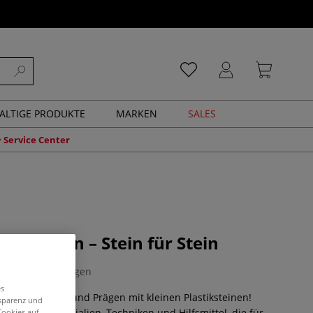
ALTIGE PRODUKTE
MARKEN
SALES
Service Center
e drucken – Stein für Stein
0 Bewertungen
es
cken, Stempeln und Prägen mit kleinen Plastiksteinen!
nsparenz und
s über die Materialien, Techniken und Hilfsmittel, die für
Cookies auf