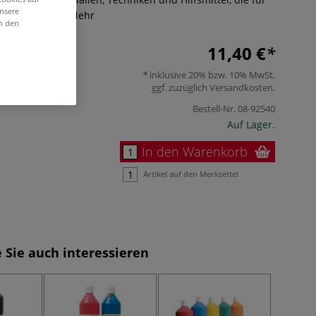
unsere
igt werden.
Mehr
in den
11,40 €
inklusive 20% bzw. 10% MwSt,
ggf. zuzüglich
Versandkosten
.
Bestell-Nr.
08-92540
Auf Lager.
In den Warenkorb
Artikel auf den Merkzettel
 Sie auch interessieren