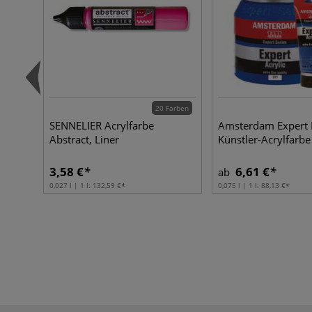
20 Farben
SENNELIER Acrylfarbe
Amsterdam Expert E
Abstract, Liner
Künstler-Acrylfarbe
3,58 €
6,61 €
ab
0,027 l | 1 l:
132,59 €
0,075 l | 1 l:
88,13 €