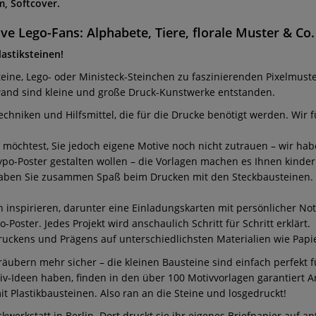
, Softcover.
ive Lego-Fans: Alphabete, Tiere, florale Muster & Co.
astiksteinen!
teine, Lego- oder Ministeck-Steinchen zu faszinierenden Pixelmust
wand sind kleine und große Druck-Kunstwerke entstanden.
Techniken und Hilfsmittel, die für die Drucke benötigt werden. Wir
n möchtest, Sie jedoch eigene Motive noch nicht zutrauen – wir hab
po-Poster gestalten wollen – die Vorlagen machen es Ihnen kinderl
 haben Sie zusammen Spaß beim Drucken mit den Steckbausteinen
 inspirieren, darunter eine Einladungskarten mit persönlicher Note, 
ster. Jedes Projekt wird anschaulich Schritt für Schritt erklärt.
Druckens und Prägens auf unterschiedlichsten Materialien wie Papie
äubern mehr sicher – die kleinen Bausteine sind einfach perfekt fü
iv-Ideen haben, finden in den über 100 Motivvorlagen garantiert 
 Plastikbausteinen. Also ran an die Steine und losgedruckt!
kwerkstatt in Berlin. Dort druckt sie ihr eigenes Briefpapier auf