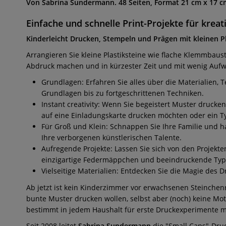
Von Sabrina Sundermann. 48 Seiten, Format 21 cm x 17 cm
Einfache und schnelle Print-Projekte für kreat
Kinderleicht Drucken, Stempeln und Prägen mit kleinen Pl
Arrangieren Sie kleine Plastiksteine wie flache Klemmbaus
Abdruck machen und in kürzester Zeit und mit wenig Auf
Grundlagen: Erfahren Sie alles über die Materialien, 
Grundlagen bis zu fortgeschrittenen Techniken.
Instant creativity: Wenn Sie begeistert Muster drucke
auf eine Einladungskarte drucken möchten oder ein Ty
Für Groß und Klein: Schnappen Sie Ihre Familie und
Ihre verborgenen künstlerischen Talente.
Aufregende Projekte: Lassen Sie sich von den Projekten
einzigartige Federmäppchen und beeindruckende Typo-Po
Vielseitige Materialien: Entdecken Sie die Magie des 
Ab jetzt ist kein Kinderzimmer vor erwachsenen Steinchenr
bunte Muster drucken wollen, selbst aber (noch) keine Mot
bestimmt in jedem Haushalt für erste Druckexperimente mit
Seit 2008 leitet
Sabrina Sundermann
die "Small Caps"-Druc