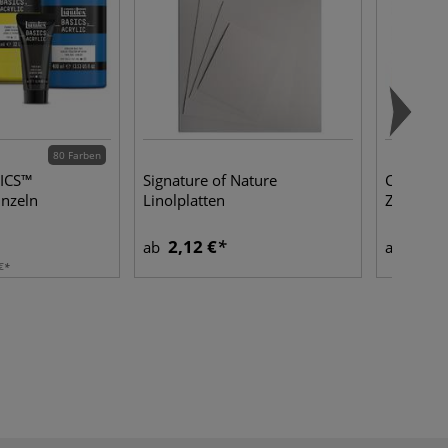
80 Farben
SICS™
Signature of Nature
Clairefon
inzeln
Linolplatten
Zeichenp
2,12 €
4,24
ab
ab
€