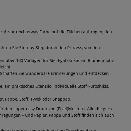
ern! Nur noch etwas Farbe auf die Flächen auftragen, den
 führen Sie Step-by-Step durch den Prozess, von den
en über 100 Vorlagen für Sie. Egal ob Sie ein Blumenmotiv
eicht.
. Schaffen Sie wunderbare Erinnerungen und entdecken
ein praktisches Utensilo, individuelle Stoff-Furoshikis,
r, Pappe, Stoff, Tyvek oder Snappap.
r den super easy Druck von (Pixel)Mustern. Alle die gern
Anregungen – und Papier, Pappe und Stoff finden sich auch
 antiken Handpressen und bietet maßgeschneiderte