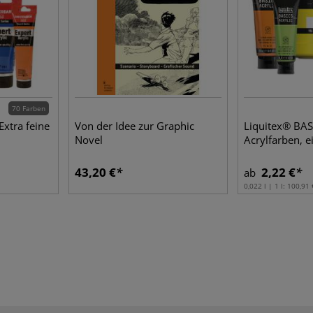
70 Farben
xtra feine
Von der Idee zur Graphic
Liquitex® BA
Novel
Acrylfarben, e
43,20 €
2,22 €
ab
0,022 l | 1 l:
100,91 