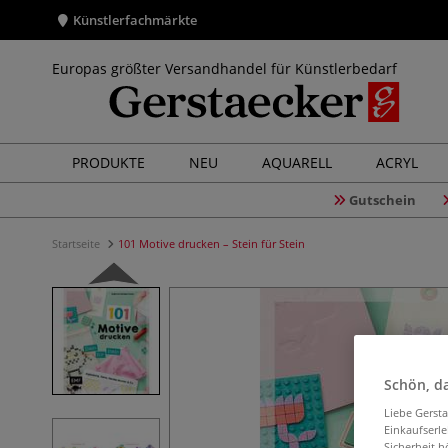
Künstlerfachmärkte
Europas größter Versandhandel für Künstlerbedarf
PRODUKTE
NEU
AQUARELL
ACRYL
Gutschein
Startseite
101 Motive drucken – Stein für Stein
Schön, da
Liebe Gerst
Einkaufserl
Sicherheit h