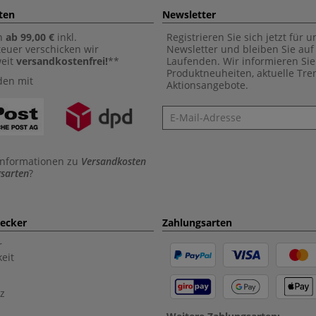
ten
Newsletter
n
ab 99,00 €
inkl.
Registrieren Sie sich jetzt für 
euer verschicken wir
Newsletter und bleiben Sie au
weit
versandkostenfrei!
**
Laufenden. Wir informieren Sie
Produktneuheiten, aktuelle Tr
den mit
Aktionsangebote.
Newsletter
Informationen zu
Versandkosten
sarten
?
aecker
Zahlungsarten
r
eit
z