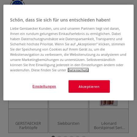
5,04 €
Schön, dass Sie sich für uns entschieden haben!
inklusive 20% bzw. 10% MwSt,
Liebe Gerstaecker Kunden, uns und unseren Partnern liegt viel daran,
ggf. zuzüglich
Versandkosten
.
Ihnen ein rundum gelungenes Einkaufserlebnis zu ermöglichen. Dabei
haben Datenschutzgrundsätze wie Datensparsamkeit, Transparenz und
Sicherheit höchste Priorität. Wenn Sie auf „Akzeptieren“ klicken, stimmen
Produkt bestellen
Sie der Speicherung von Cookies auf Ihrem Gerät zu, um die
Websitenavigation zu verbessern, die Websitenutzung zu analysieren und
Das könnte Sie auch interessieren
unsere Marketingbemühungen zu unterstützen. Selbstverständlich
können Sie Ihre Einwilligung jederzeit in den Einstellungen ändern oder
wiederrufen. Diese finden Sie unter
Datenschutz
Einstellungen
Akzeptieren
GERSTAECKER
Siebbürsten
Léonard
Farbtöpfe
Borstpinsel Serie
S
2289PL, Schulset