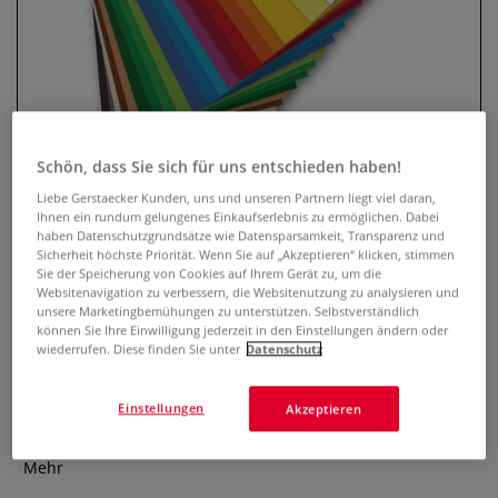
Schön, dass Sie sich für uns entschieden haben!
Liebe Gerstaecker Kunden, uns und unseren Partnern liegt viel daran,
Ihnen ein rundum gelungenes Einkaufserlebnis zu ermöglichen. Dabei
haben Datenschutzgrundsätze wie Datensparsamkeit, Transparenz und
GERSTAECKER Tonpapier- und
Sicherheit höchste Priorität. Wenn Sie auf „Akzeptieren“ klicken, stimmen
Fotokarton-Sortiment
Sie der Speicherung von Cookies auf Ihrem Gerät zu, um die
Websitenavigation zu verbessern, die Websitenutzung zu analysieren und
unsere Marketingbemühungen zu unterstützen. Selbstverständlich
0 Bewertungen
können Sie Ihre Einwilligung jederzeit in den Einstellungen ändern oder
wiederrufen. Diese finden Sie unter
Datenschutz
Matte Oberfläche, Format 50 cm x 70 cm, Tonpapier 130
g/qm oder Fotokarton 300 g/qm. Inhalt: 100 Bogen
Einstellungen
Akzeptieren
Tonpapier (130 g/qm): je 5 Bogen in 20 Farben und 60
Bogen Fotokarton (300 g/qm): je 3 Bogen in 20 Farben.
Mehr