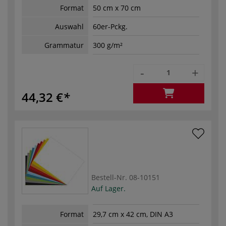
Format
50 cm x 70 cm
Auswahl
60er-Pckg.
Grammatur
300 g/m²
-
+
44,32 €
Bestell-Nr.
08-10151
Auf Lager.
Format
29,7 cm x 42 cm, DIN A3