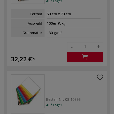
Auf Lager.
Format
50 cm x 70 cm
Auswahl
100er-Pckg.
Grammatur
130 g/m²
-
+
32,22 €
Bestell-Nr.
08-10895
Auf Lager.