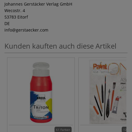
Johannes Gerstäcker Verlag GmbH
Wecostr. 4
53783 Eitorf
DE
info
@gerstaecker.com
Kunden kauften auch diese Artikel
61 Farben
12 Va