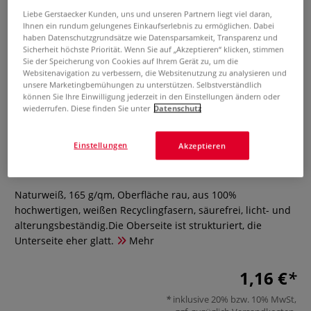
Liebe Gerstaecker Kunden, uns und unseren Partnern liegt viel daran,
Ihnen ein rundum gelungenes Einkaufserlebnis zu ermöglichen. Dabei
haben Datenschutzgrundsätze wie Datensparsamkeit, Transparenz und
Sicherheit höchste Priorität. Wenn Sie auf „Akzeptieren“ klicken, stimmen
Sie der Speicherung von Cookies auf Ihrem Gerät zu, um die
Websitenavigation zu verbessern, die Websitenutzung zu analysieren und
unsere Marketingbemühungen zu unterstützen. Selbstverständlich
können Sie Ihre Einwilligung jederzeit in den Einstellungen ändern oder
wiederrufen. Diese finden Sie unter
Datenschutz
Reflex N° 2 Aquarellpapier,
Bogenware
Einstellungen
Akzeptieren
0 Bewertungen
Naturweiß, 165 g/qm, Oberfläche rau, aus 100%
hochwertigen, weißen Recyclingfasern, säurefrei, licht- und
alterungsbeständig.Die Oberseite ist strukturiert, die
Unterseite eher glatt.
Mehr
1,16 €
inklusive 20% bzw. 10% MwSt,