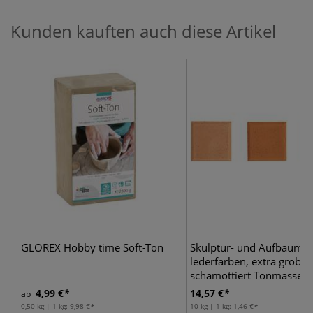
Kunden kauften auch diese Artikel
GLOREX Hobby time Soft-Ton
Skulptur- und Aufbauma
lederfarben, extra grob
schamottiert Tonmasse
4,99 €
14,57 €
ab
0,50 kg | 1 kg:
9,98 €
10 kg | 1 kg:
1,46 €