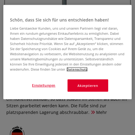
Schön, dass Sie sich für uns entschieden haben!
Liebe Gerstaecker Kunden, uns und unseren Partnern liegt viel daran,
Ihnen ein rundum gelungenes Einkaufserlebnis zu ermöglichen. Dabei
haben Datenschutzgrundsätze wie Datensparsamkeit, Transparenz und
Sicherheit höchste Priorität. Wenn Sie auf „Akzeptieren“ klicken, stimmen
Sie der Speicherung von Cookies auf Ihrem Gerät zu, um die
Websitenavigation zu verbessern, die Websitenutzung zu analysieren und
unsere Marketingbemühungen zu unterstützen. Selbstverständlich
können Sie Ihre Einwilligung jederzeit in den Einstellungen ändern oder
ABIG Ständer Ränderscheibe
wiederrufen. Diese finden Sie unter
Datenschutz
0 Bewertungen
Einstellungen
Akzeptieren
Die ABIG Ständer-Ränderscheibe ist von ca. 65 cm bis 100
cm höhenverstellbar, so dass sowohl im Stehen als auch im
Sitzen gearbeitet werden kann. Die Füße sind zur
platzsparenden Lagerung abschraubbar.
Mehr