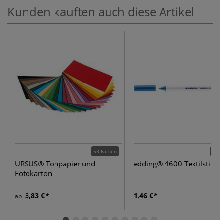
Kunden kauften auch diese Artikel
53 Farben
20 
URSUS® Tonpapier und
edding® 4600 Textilstift
Fotokarton
3,83 €
1,46 €
ab