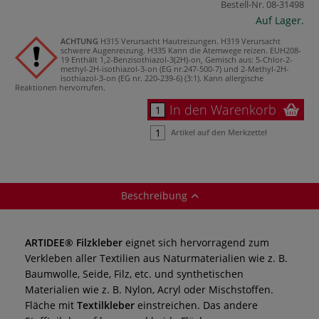
Bestell-Nr.
08-31498
Auf Lager.
ACHTUNG
H315 Verursacht Hautreizungen.
H319 Verursacht
schwere Augenreizung.
H335 Kann die Atemwege reizen.
EUH208-
19 Enthält 1,2-Benzisothiazol-3(2H)-on, Gemisch aus: 5-Chlor-2-
methyl-2H-isothiazol-3-on (EG nr.247-500-7) und 2-Methyl-2H-
isothiazol-3-on (EG nr. 220-239-6) (3:1). Kann allergische
Reaktionen hervorrufen.
In den Warenkorb
Artikel auf den Merkzettel
Beschreibung
ARTIDEE® Filzkleber
eignet sich hervorragend zum
Verkleben aller Textilien aus Naturmaterialien wie z. B.
Baumwolle, Seide, Filz, etc. und synthetischen
Materialien wie z. B. Nylon, Acryl oder Mischstoffen.
Fläche mit
Textilkleber
einstreichen. Das andere