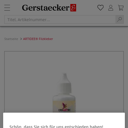
Startseite
ARTIDEE® Filzkleber
Schön, dass Sie sich für uns entschieden haben!