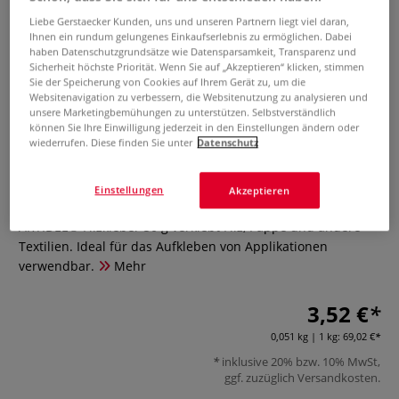
Liebe Gerstaecker Kunden, uns und unseren Partnern liegt viel daran,
Ihnen ein rundum gelungenes Einkaufserlebnis zu ermöglichen. Dabei
haben Datenschutzgrundsätze wie Datensparsamkeit, Transparenz und
Sicherheit höchste Priorität. Wenn Sie auf „Akzeptieren“ klicken, stimmen
Sie der Speicherung von Cookies auf Ihrem Gerät zu, um die
Websitenavigation zu verbessern, die Websitenutzung zu analysieren und
unsere Marketingbemühungen zu unterstützen. Selbstverständlich
können Sie Ihre Einwilligung jederzeit in den Einstellungen ändern oder
wiederrufen. Diese finden Sie unter
Datenschutz
ARTIDEE® Filzkleber
Einstellungen
Akzeptieren
0 Bewertungen
ARTIDEE® Filzkleber 50 g verklebt Filz, Pappe und andere
Textilien. Ideal für das Aufkleben von Applikationen
verwendbar.
Mehr
3,52 €
0,051 kg | 1 kg:
69,02 €
inklusive 20% bzw. 10% MwSt,
ggf. zuzüglich
Versandkosten
.