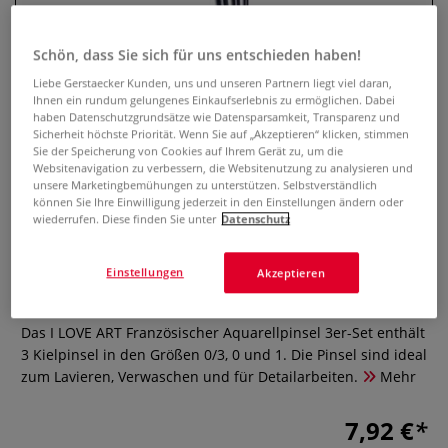
Schön, dass Sie sich für uns entschieden haben!
Liebe Gerstaecker Kunden, uns und unseren Partnern liegt viel daran,
Ihnen ein rundum gelungenes Einkaufserlebnis zu ermöglichen. Dabei
haben Datenschutzgrundsätze wie Datensparsamkeit, Transparenz und
Sicherheit höchste Priorität. Wenn Sie auf „Akzeptieren“ klicken, stimmen
Sie der Speicherung von Cookies auf Ihrem Gerät zu, um die
Websitenavigation zu verbessern, die Websitenutzung zu analysieren und
unsere Marketingbemühungen zu unterstützen. Selbstverständlich
können Sie Ihre Einwilligung jederzeit in den Einstellungen ändern oder
wiederrufen. Diese finden Sie unter
Datenschutz
I LOVE ART Französischer
Aquarellpinsel 3er-Set
Einstellungen
Akzeptieren
0 Bewertungen
Das I LOVE ART Französischer Aquarellpinsel 3er-Set enthält
3 Kielpinsel in den Größen 0/3, 0 und 1. Die Pinsel sind ideal
zum Lavieren, Verwaschen und für Detailarbeiten.
Mehr
7,92 €