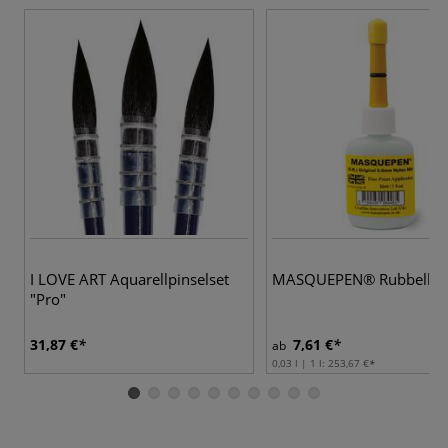
I LOVE ART Aquarellpinselset
MASQUEPEN® Rubbelkr
"Pro"
31,87 €
7,61 €
ab
0,03 l | 1 l:
253,67 €