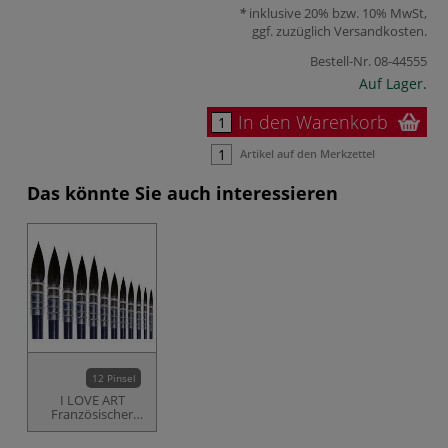
inklusive 20% bzw. 10% MwSt,
ggf. zuzüglich
Versandkosten
.
Bestell-Nr.
08-44555
Auf Lager.
In den Warenkorb
Artikel auf den Merkzettel
Das könnte Sie auch interessieren
12 Pinsel
I LOVE ART
Französischer
Aquarellpinsel,
rund