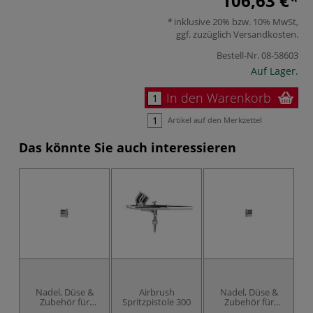
106,63 €
inklusive 20% bzw. 10% MwSt,
ggf. zuzüglich
Versandkosten
.
Bestell-Nr.
08-58603
Auf Lager.
In den Warenkorb
Artikel auf den Merkzettel
Das könnte Sie auch interessieren
Nadel, Düse &
Airbrush
Nadel, Düse &
Zubehör für
Spritzpistole 300
Zubehör für
T
Airbrush AB-200
Airbrush AB-300