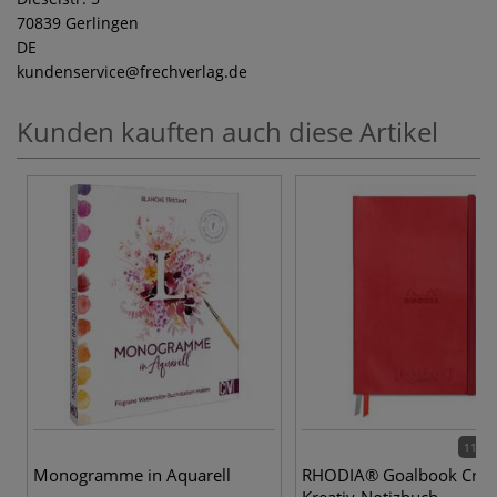
70839 Gerlingen
DE
kundenservice
@frechverlag.de
Kunden kauften auch diese Artikel
11 Va
Monogramme in Aquarell
RHODIA® Goalbook Crea
Kreativ-Notizbuch