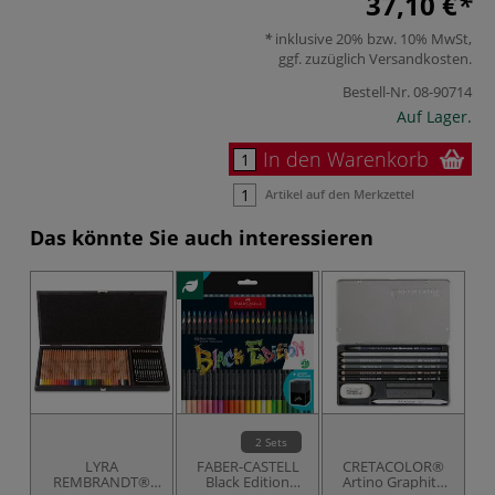
37,10 €
inklusive 20% bzw. 10% MwSt,
ggf. zuzüglich
Versandkosten
.
Bestell-Nr.
08-90714
Auf Lager.
In den Warenkorb
Artikel auf den Merkzettel
Das könnte Sie auch interessieren
2 Sets
LYRA
FABER-CASTELL
CRETACOLOR®
REMBRANDT®
Black Edition
Artino Graphite
Kü