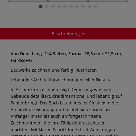
„Polycolor und
Buntstifte,
Basis-Zeichenset
Art Design“
Kartonetui +
Holzkoffer, 49er-
Aufsteller Stifte
Set
Halter, Sets
Beschreibung
Von Demi Lang. 214 Seiten, Format 28,5 cm × 21,5 cm,
Hardcover.
Bauwerke zeichnen und farbig illustrieren
Lebendige Architekturzeichnungen voller Details
In Architektur zeichnen zeigt Demi Lang, wie man
Gebäude detailliert, dreidimensional und lebendig auf
Papier bringt. Das Buch ist ein idealer Einstieg in die
Architekturzeichnung und richtet sich sowohl an
Anfänger:innen als auch an fortgeschrittene
Zeichner:innen, die ihre Fähigkeiten ausbauen
möchten. Mit klaren Schritt-für-Schritt-Anleitungen