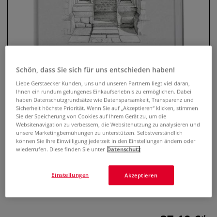
Schön, dass Sie sich für uns entschieden haben!
Liebe Gerstaecker Kunden, uns und unseren Partnern liegt viel daran,
Ihnen ein rundum gelungenes Einkaufserlebnis zu ermöglichen. Dabei
haben Datenschutzgrundsätze wie Datensparsamkeit, Transparenz und
Architektur zeichnen – Bauwerke
Sicherheit höchste Priorität. Wenn Sie auf „Akzeptieren“ klicken, stimmen
Sie der Speicherung von Cookies auf Ihrem Gerät zu, um die
zeichnen und farbig illustrieren
Websitenavigation zu verbessern, die Websitenutzung zu analysieren und
unsere Marketingbemühungen zu unterstützen. Selbstverständlich
können Sie Ihre Einwilligung jederzeit in den Einstellungen ändern oder
0 Bewertungen
wiederrufen. Diese finden Sie unter
Datenschutz
Schritt-für-Schritt-Anleitung zum Zeichnen von Architektur:
Vom einfachen Bauwerk bis zu detaillierten Illustrationen
Einstellungen
Akzeptieren
von Gebäuden, Häusern und historischen Bauwerken.
Mehr