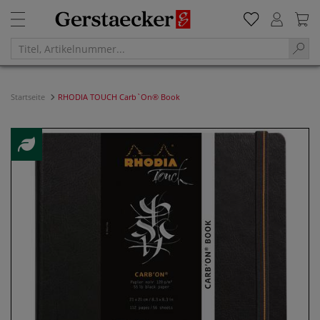
Startseite
RHODIA TOUCH Carb`On® Book