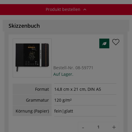
Produkt bestellen
Skizzenbuch
Bestell-Nr.
08-59771
Auf Lager.
Format
14,8 cm x 21 cm, DIN A5
Grammatur
120 g/m²
Körnung (Papier)
fein|glatt
-
+