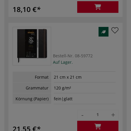
18,10 €
Bestell-Nr.
08-59772
Auf Lager.
Format
21 cm x 21 cm
Grammatur
120 g/m²
Körnung (Papier)
fein|glatt
-
+
21,55 €