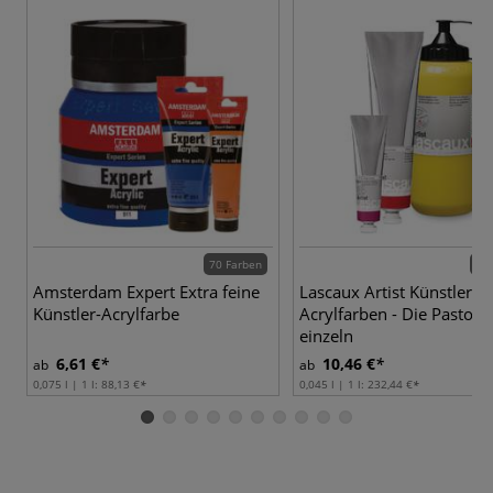
70 Farben
54 
Amsterdam Expert Extra feine
Lascaux Artist Künstler-
Künstler-Acrylfarbe
Acrylfarben - Die Pastose
einzeln
6,61 €
10,46 €
ab
ab
0,075 l | 1 l:
88,13 €
0,045 l | 1 l:
232,44 €