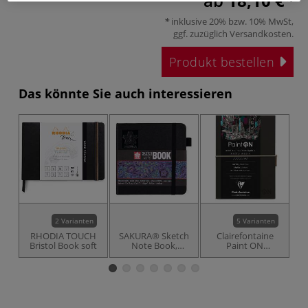
ab
18,10 €
inklusive 20% bzw. 10% MwSt,
ggf. zuzüglich
Versandkosten
.
Produkt bestellen
Das könnte Sie auch interessieren
2 Varianten
5 Varianten
RHODIA TOUCH
SAKURA® Sketch
Clairefontaine
S
Bristol Book soft
Note Book,
Paint ON
Skizzenbuch
Skizzenbuch