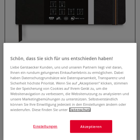
Schön, dass Sie sich für uns entschieden haben!
Liebe Gerstaecker Kunden, uns und unseren Partnern liegt viel daran,
RHODIA TOUCH Carb`On® Book
Ihnen ein rundum gelungenes Einkaufserlebnis zu ermöglichen. Dabei
haben Datenschutzgrundsätze wie Datensparsamkeit, Transparenz und
Sicherheit höchste Priorität. Wenn Sie auf „Akzeptieren“ klicken, stimmen
0 Bewertungen
Sie der Speicherung von Cookies auf Ihrem Gerät zu, um die
Websitenavigation zu verbessern, die Websitenutzung zu analysieren und
Das RHODIA TOUCH Carb`On® Book enthält 56 Blatt
unsere Marketingbemühungen zu unterstützen. Selbstverständlich
schwarzes Papier. Ideal für kontrastreiche Arbeiten mit
können Sie Ihre Einwilligung jederzeit in den Einstellungen ändern oder
verschiedenen Medien. Vegan, 120 g/qm, 2 Oberflächen:
wiederrufen. Diese finden Sie unter
Datenschutz
Feinkorn/ Glatt. Erhältlich in verschiedenen Formaten.
Mehr
Einstellungen
Akzeptieren