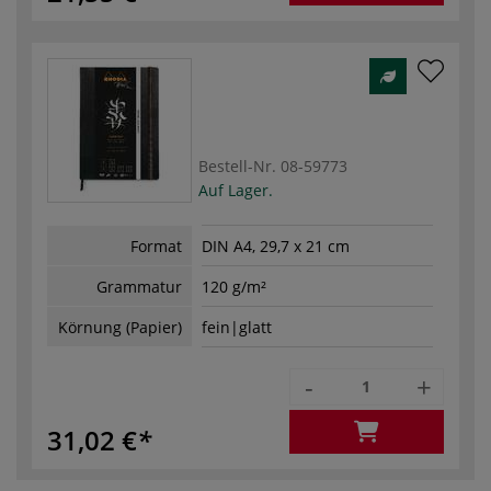
Bestell-Nr.
08-59773
Auf Lager.
Format
DIN A4, 29,7 x 21 cm
Grammatur
120 g/m²
Körnung (Papier)
fein|glatt
-
+
31,02 €