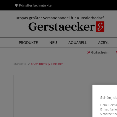
Künstlerfachmärkte
Europas größter Versandhandel für Künstlerbedarf
PRODUKTE
NEU
AQUARELL
ACRYL
Gutschein
Startseite
BIC® intensity Fineliner
Schön, da
Liebe Gerst
Einkaufserl
Sicherheit h