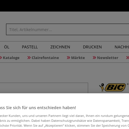
ÖL
PASTELL
ZEICHNEN
DRUCKEN
NACHH
Kataloge
Clairefontaine
Märkte
Newsletter
BIC® inte
ss Sie sich für uns entschieden haben!
aecker Kunden, uns und unseren Partnern liegt viel daran, Ihnen ein rundum gelungen
ebnis zu ermöglichen. Dabei haben Datenschutzgrundsätze wie Datensparsamkeit, Tra
BIC® intensity Fi
öchste Priorität. Wenn Sie auf „Akzeptieren“ klicken, stimmen Sie der Speicherung von 
Gehäuse in Schwa