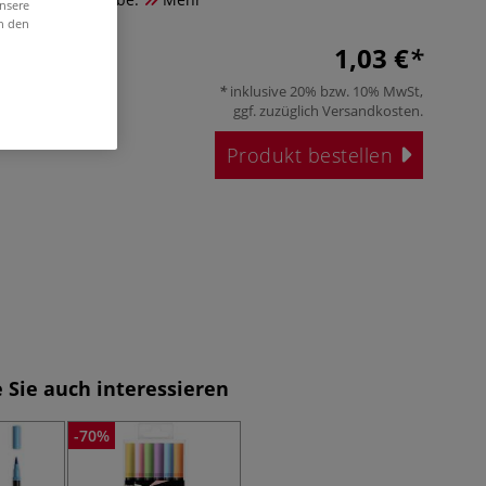
unsere
in den
1,03 €
inklusive 20% bzw. 10% MwSt,
ggf. zuzüglich
Versandkosten
.
Produkt bestellen
 Sie auch interessieren
-70%