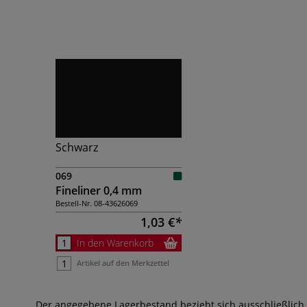
Schwarz
069
Fineliner 0,4 mm
Bestell-Nr.
08-43626069
1,03 €
In den Warenkorb
Artikel auf den Merkzettel
Der angegebene Lagerbestand bezieht sich ausschließlich