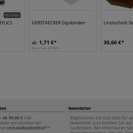
85 Farben
YLICS
GERSTAECKER Gipsbinden
Linolschnitt Se
1,71 €
30,66 €
ab
3 m | 1 m:
0,57 €
ten
Newsletter
n
ab 99,00 €
inkl.
Registrieren Sie sich jetzt für 
euer verschicken wir
Newsletter und bleiben Sie au
weit
versandkostenfrei!
**
Laufenden. Wir informieren Sie
Produktneuheiten, aktuelle Tr