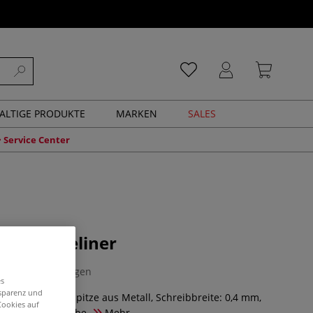
ALTIGE PRODUKTE
MARKEN
SALES
Service Center
nsity Fineliner
0 Bewertungen
es
nsparenz und
neliner, Schreibspitze aus Metall, Schreibbreite: 0,4 mm,
Cookies auf
rz + Schreibfarbe.
Mehr