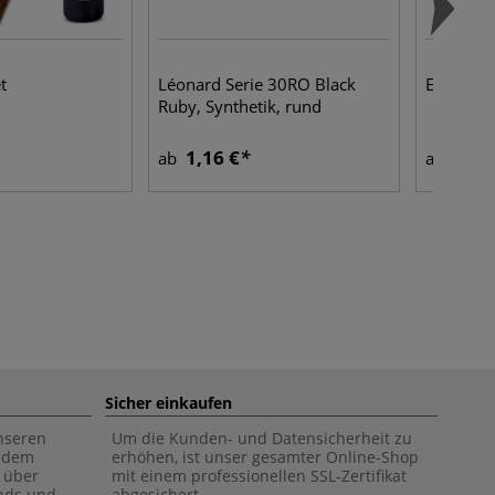
t
Léonard Serie 30RO Black
ESSDEE S
Ruby, Synthetik, rund
1,16 €
8,12
ab
ab
Sicher einkaufen
unseren
Um die Kunden- und Datensicherheit zu
f dem
erhöhen, ist unser gesamter Online-Shop
 über
mit einem professionellen SSL-Zertifikat
ends und
abgesichert.