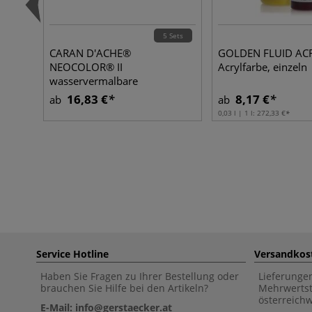
5 Sets
CARAN D'ACHE®
GOLDEN FLUID ACR
NEOCOLOR® II
Acrylfarbe, einzeln
wasservermalbare
Wachspastelle, Metall-Etuis
16,83 €
8,17 €
ab
ab
0,03 l | 1 l:
272,33 €
Service Hotline
Versandkos
Haben Sie Fragen zu Ihrer Bestellung oder
Lieferunge
brauchen Sie Hilfe bei den Artikeln?
Mehrwertst
österreich
E-Mail: info@gerstaecker.at