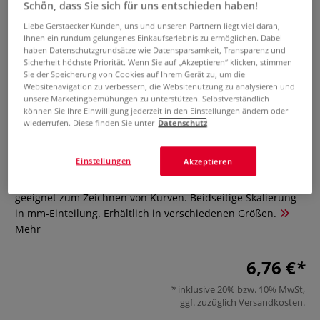
Schön, dass Sie sich für uns entschieden haben!
Liebe Gerstaecker Kunden, uns und unseren Partnern liegt viel daran,
Ihnen ein rundum gelungenes Einkaufserlebnis zu ermöglichen. Dabei
haben Datenschutzgrundsätze wie Datensparsamkeit, Transparenz und
Sicherheit höchste Priorität. Wenn Sie auf „Akzeptieren“ klicken, stimmen
Sie der Speicherung von Cookies auf Ihrem Gerät zu, um die
Websitenavigation zu verbessern, die Websitenutzung zu analysieren und
unsere Marketingbemühungen zu unterstützen. Selbstverständlich
können Sie Ihre Einwilligung jederzeit in den Einstellungen ändern oder
Kurvenlineal
wiederrufen. Diese finden Sie unter
Datenschutz
0 Bewertungen
Einstellungen
Akzeptieren
Das Kurvenlineal ist dank seiner Flexibilität hervorragend
geeignet zum Zeichnen von Kurven. Beidseitige Skalierung
in mm-Einteilung. Erhältlich in verschiedenen Größen.
Mehr
6,76 €
inklusive 20% bzw. 10% MwSt,
ggf. zuzüglich
Versandkosten
.