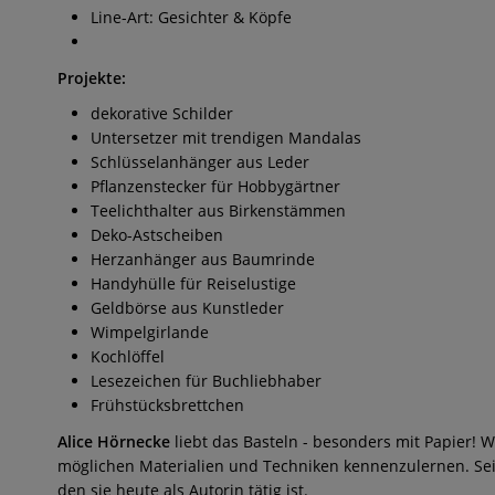
Line-Art: Gesichter & Köpfe
Projekte:
dekorative Schilder
Untersetzer mit trendigen Mandalas
Schlüsselanhänger aus Leder
Pflanzenstecker für Hobbygärtner
Teelichthalter aus Birkenstämmen
Deko-Astscheiben
Herzanhänger aus Baumrinde
Handyhülle für Reiselustige
Geldbörse aus Kunstleder
Wimpelgirlande
Kochlöffel
Lesezeichen für Buchliebhaber
Frühstücksbrettchen
Alice Hörnecke
liebt das Basteln - besonders mit Papier! W
möglichen Materialien und Techniken kennenzulernen. Seit
den sie heute als Autorin tätig ist.