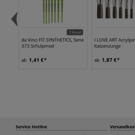
7 Pinsel
da Vinci FIT SYNTHETICS, Serie
I LOVE ART Acrylpin
373 Schulpinsel
Katzenzunge
1,41 €
1,87 €
ab
ab
Service Hotline
Versandkos