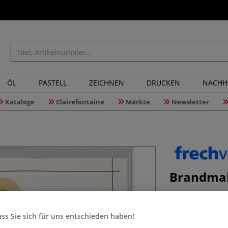
ÖL
PASTELL
ZEICHNEN
DRUCKEN
NACHH
Kataloge
Clairefontaine
Märkte
Newsletter
Brandmal
ss Sie sich für uns entschieden haben!
Thema Brandmaler
einfach aus dem