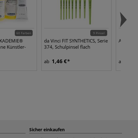
60 Farben
9 Pinsel
AKADEMIE®
da Vinci FIT SYNTHETICS, Serie
Asiatisch
ine Künstler-
374, Schulpinsel flach
1,46 €
5,45
ab
ab
Sicher einkaufen