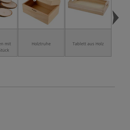
en mit
Holztruhe
Tablett aus Holz
Das gr
Stück
Bra