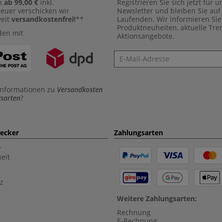
n
ab 99,00 €
inkl.
Registrieren Sie sich jetzt für 
euer verschicken wir
Newsletter und bleiben Sie au
weit
versandkostenfrei!
**
Laufenden. Wir informieren Sie
Produktneuheiten, aktuelle Tr
den mit
Aktionsangebote.
Newsletter
Informationen zu
Versandkosten
sarten
?
aecker
Zahlungsarten
r
eit
z
Weitere Zahlungsarten:
Rechnung
E-Rechnung