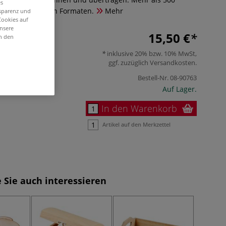
es
ive in handlichen Formaten.
Mehr
nsparenz und
Cookies auf
unsere
15,50 €
in den
inklusive 20% bzw. 10% MwSt,
ggf. zuzüglich
Versandkosten
.
Bestell-Nr.
08-90763
Auf Lager.
In den Warenkorb
Artikel auf den Merkzettel
 Sie auch interessieren