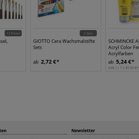
13 Pinsel
2 Sets
sel,
GIOTTO Cera Wachsmalstifte
SCHMINCKE 
Sets
Acryl Color Fe
Acrylfarben
2,72 €
5,24 €
ab
ab
0,06 l | 1 l:
87,33 €
ten
Newsletter