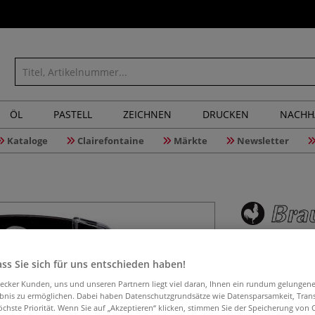
ÖL
PASTELL
ZEICHNEN
DRUCKEN
NACHH
Kataloge
Clairefontaine
Märkte
Newsletter
Brause Pl
ss Sie sich für uns entschieden haben!
aecker Kunden, uns und unseren Partnern liegt viel daran, Ihnen ein rundum gelungen
ebnis zu ermöglichen. Dabei haben Datenschutzgrundsätze wie Datensparsamkeit, Tra
Die Brause Plakat
öchste Priorität. Wenn Sie auf „Akzeptieren“ klicken, stimmen Sie der Speicherung von 
großformatigen S