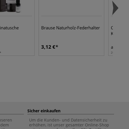
inatusche
Brause Naturholz-Federhalter
Clairefon
Klebeban
3,12 €
9,79
ab
200 m | 1 m
Sicher einkaufen
unseren
Um die Kunden- und Datensicherheit zu
f dem
erhöhen, ist unser gesamter Online-Shop