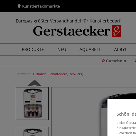
Künstlerfachmärkte
Europas größter Versandhandel für Künstlerbedarf
PRODUKTE
NEU
AQUARELL
ACRYL
Gutschein
Startseite
Brause Plakatfedern, 3er-Pckg.
Schön, da
Liebe Gerst
Einkaufserl
Sicherheit h