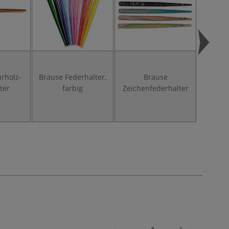
rholz-
Brause Federhalter,
Brause
Braus
ter
farbig
Zeichenfederhalter
Schre