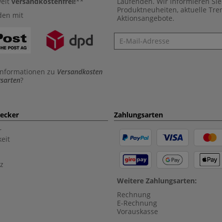
weit
versandkostenfrei!
**
Laufenden. Wir informieren Sie
Produktneuheiten, aktuelle Tr
den mit
Aktionsangebote.
Newsletter
Informationen zu
Versandkosten
sarten
?
aecker
Zahlungsarten
r
eit
z
Weitere Zahlungsarten:
Rechnung
E-Rechnung
Vorauskasse