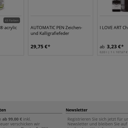
43 Farben
® acrylic
AUTOMATIC PEN Zeichen-
I LOVE ART Ch
und Kalligrafiefeder
29,75 €
3,23 €
ab
0,03 l | 1 l:
107,67 €
ten
Newsletter
n
ab 99,00 €
inkl.
Registrieren Sie sich jetzt für 
euer verschicken wir
Newsletter und bleiben Sie au