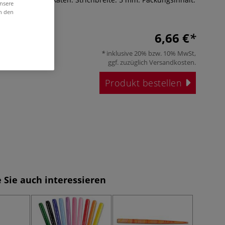
unsere
in den
6,66 €
inklusive 20% bzw. 10% MwSt,
ggf. zuzüglich
Versandkosten
.
Produkt bestellen
 Sie auch interessieren