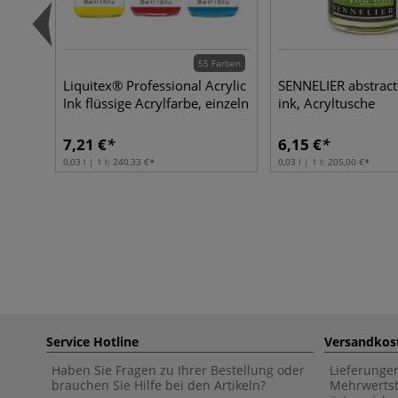
55 Farben
Liquitex® Professional Acrylic
SENNELIER abstract
Ink flüssige Acrylfarbe, einzeln
ink, Acryltusche
7,21 €
6,15 €
0,03 l | 1 l:
240,33 €
0,03 l | 1 l:
205,00 €
Service Hotline
Versandkos
Haben Sie Fragen zu Ihrer Bestellung oder
Lieferunge
brauchen Sie Hilfe bei den Artikeln?
Mehrwertst