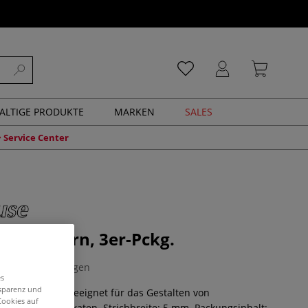
ALTIGE PRODUKTE
MARKEN
SALES
Service Center
akatfedern, 3er-Pckg.
0 Bewertungen
es
nsparenz und
feder ist ideal geeignet für das Gestalten von
Cookies auf
chriften auf Plakaten. Strichbreite: 5 mm. Packungsinhalt: