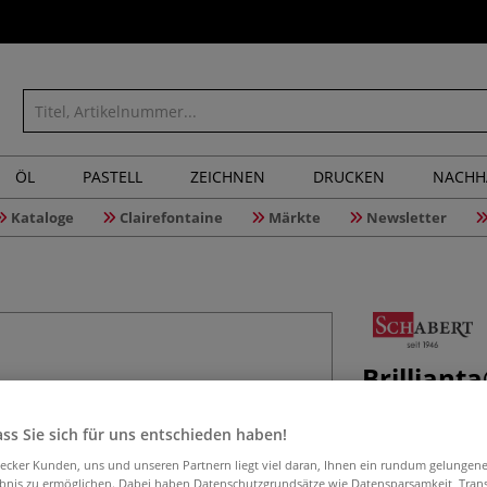
ÖL
PASTELL
ZEICHNEN
DRUCKEN
NACHH
Kataloge
Clairefontaine
Märkte
Newsletter
Brilliant
ss Sie sich für uns entschieden haben!
Dieser Buchleine
aecker Kunden, uns und unseren Partnern liegt viel daran, Ihnen ein rundum gelungen
ebnis zu ermöglichen. Dabei haben Datenschutzgrundsätze wie Datensparsamkeit, Tra
natürlichen Texti