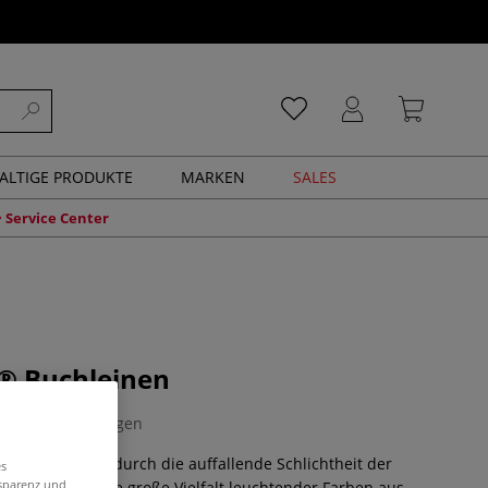
ALTIGE PRODUKTE
MARKEN
SALES
Service Center
a® Buchleinen
2 Bewertungen
n zeichnet sich durch die auffallende Schlichtheit der
es
nsparenz und
lstruktur und die große Vielfalt leuchtender Farben aus.