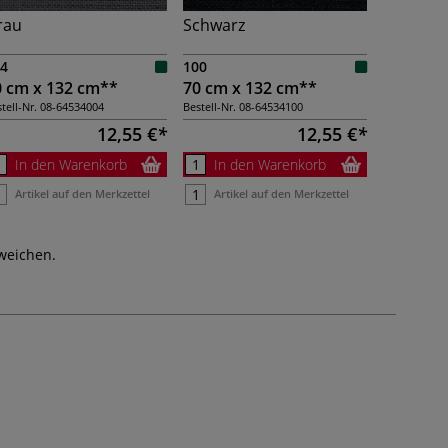
rau
Schwarz
4
100
0 cm x 132 cm**
70 cm x 132 cm**
tell-Nr.
08-64534004
Bestell-Nr.
08-64534100
12,55 €
12,55 €
In den Warenkorb
In den Warenkorb
Artikel auf den Merkzettel
Artikel auf den Merkzettel
weichen.