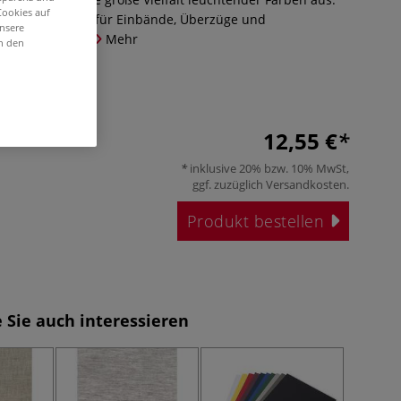
Cookies auf
x 132 cm,. Ideal für Einbände, Überzüge und
unsere
0 % Zellwolle.
Mehr
in den
12,55 €
inklusive 20% bzw. 10% MwSt,
ggf. zuzüglich
Versandkosten
.
Produkt bestellen
 Sie auch interessieren