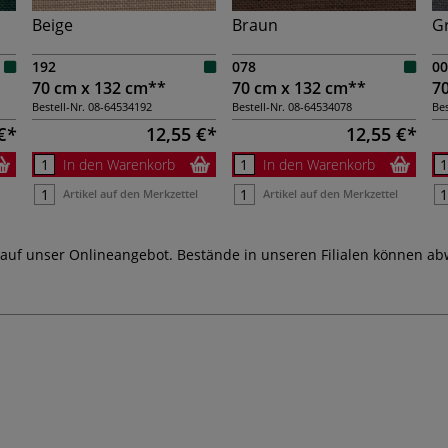
Beige
Braun
G
192
078
00
70 cm x 132 cm**
70 cm x 132 cm**
7
Bestell-Nr.
08-64534192
Bestell-Nr.
08-64534078
Bes
€
12,55 €
12,55 €
In den Warenkorb
In den Warenkorb
Artikel auf den Merkzettel
Artikel auf den Merkzettel
 auf unser Onlineangebot. Bestände in unseren Filialen können ab