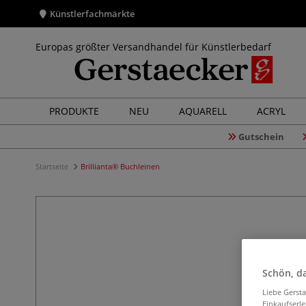
Künstlerfachmärkte
Europas größter Versandhandel für Künstlerbedarf
PRODUKTE
NEU
AQUARELL
ACRYL
Gutschein
Startseite
Brillianta® Buchleinen
Schön, da
Liebe Gerst
Einkaufserl