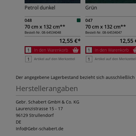
Petrol dunkel
Grün
048
047
70 cm x 132 cm**
70 cm x 132 cm**
Bestell-Nr.
08-64534048
Bestell-Nr.
08-64534047
12,55 €
12,55 
In den Warenkorb
In den Warenkorb
Artikel auf den Merkzettel
Artikel auf den Merkzettel
Der angegebene Lagerbestand bezieht sich ausschließlich
Herstellerangaben
Gebr. Schabert GmbH & Co. KG
Laurenzistrasse 15 - 17
96129 Strullendorf
DE
Info
@Gebr-schabert.de