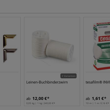
3 Varianten
Leinen-Buchbinderzwirn
tesafilm® INV
12,00 €
1,61 €
ab
ab
0,05 kg | 1 kg:
240,00 €
10 m | 1 m:
0,16 €