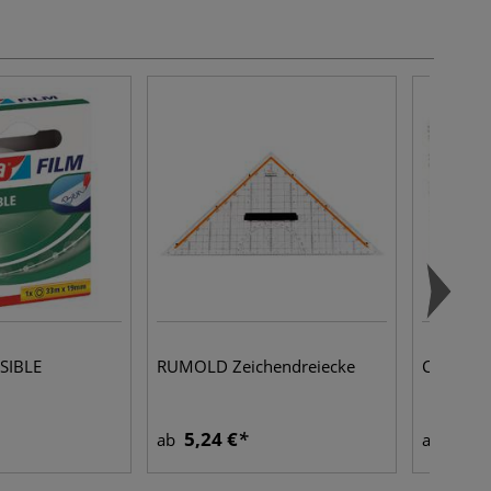
ISIBLE
RUMOLD Zeichendreiecke
CANSON®
5,24 €
8,40
ab
ab