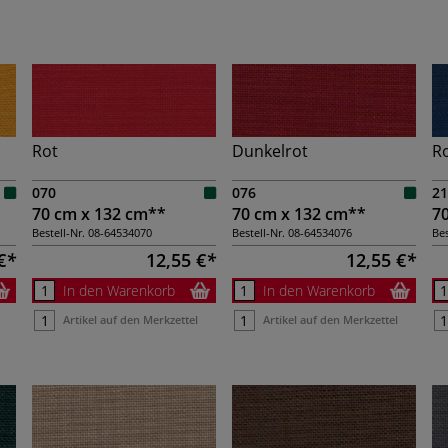
Rot
Dunkelrot
R
070
076
21
70 cm x 132 cm**
70 cm x 132 cm**
7
Bestell-Nr.
08-64534070
Bestell-Nr.
08-64534076
Bes
€
12,55 €
12,55 €
In den Warenkorb
In den Warenkorb
Artikel auf den Merkzettel
Artikel auf den Merkzettel