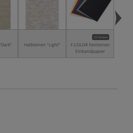
10 Farben
"Dark"
Halbleinen "Light"
F.COLOR Feinleinen
Einbandpapier
Buchb