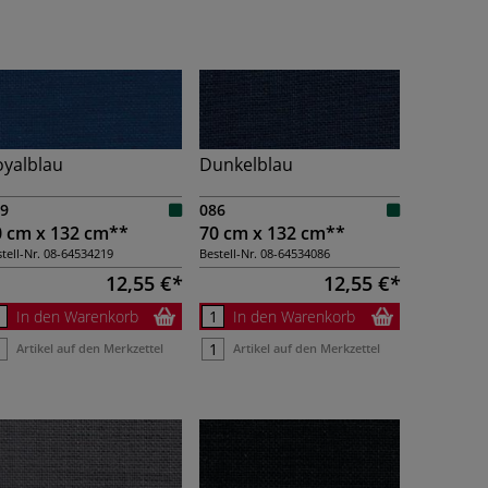
oyalblau
Dunkelblau
9
086
0 cm x 132 cm**
70 cm x 132 cm**
tell-Nr.
08-64534219
Bestell-Nr.
08-64534086
12,55 €
12,55 €
In den Warenkorb
In den Warenkorb
Artikel auf den Merkzettel
Artikel auf den Merkzettel