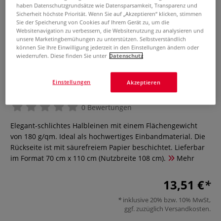
haben Datenschutzgrundsätze wie Datensparsamkeit, Transparenz und
Sicherheit höchste Priorität. Wenn Sie auf „Akzeptieren“ klicken, stimmen
Sie der Speicherung von Cookies auf Ihrem Gerät zu, um die
Websitenavigation zu verbessern, die Websitenutzung zu analysieren und
unsere Marketingbemühungen zu unterstützen. Selbstverständlich
können Sie Ihre Einwilligung jederzeit in den Einstellungen ändern oder
wiederrufen. Diese finden Sie unter
Datenschutz
Einstellungen
Akzeptieren
Halbleinen "Light"
0 Bewertungen
Elegant-schlichtes Halbleinen mit einem Flächengewicht
von 180 g/qm. Ideal als hochwertiges Einbandmaterial. Die
Rückseite ist mit säurefreiem Papier beschichtet. Lieferbar
im Format 70 cm x 110 cm (Nutzbreite 108 cm).
Mehr
13,51 €
inklusive 20% bzw. 10% MwSt,
ggf. zuzüglich
Versandkosten
.