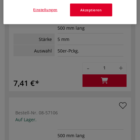
Bestell-Nr.
08-57105
Einstellungen
Akzeptieren
Auf Lager.
500 mm lang
Stärke
5 mm
Auswahl
50er-Pckg.
-
+
7,41 €
Bestell-Nr.
08-57106
Auf Lager.
500 mm lang