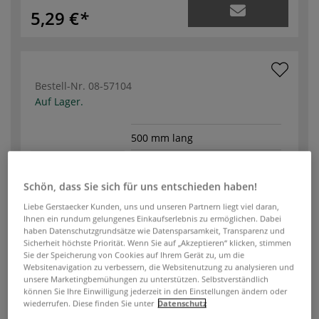
5,29 €
Bestell-Nr.
08-57104
Auf Lager.
500 mm lang
Stärke
4 mm
Schön, dass Sie sich für uns entschieden haben!
Auswahl
50er-Pckg.
Liebe Gerstaecker Kunden, uns und unseren Partnern liegt viel daran,
Ihnen ein rundum gelungenes Einkaufserlebnis zu ermöglichen. Dabei
-
+
haben Datenschutzgrundsätze wie Datensparsamkeit, Transparenz und
Sicherheit höchste Priorität. Wenn Sie auf „Akzeptieren“ klicken, stimmen
Sie der Speicherung von Cookies auf Ihrem Gerät zu, um die
6,35 €
Websitenavigation zu verbessern, die Websitenutzung zu analysieren und
unsere Marketingbemühungen zu unterstützen. Selbstverständlich
können Sie Ihre Einwilligung jederzeit in den Einstellungen ändern oder
wiederrufen. Diese finden Sie unter
Datenschutz