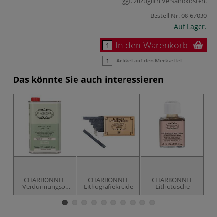
ggf. zuzüglich
Versandkosten
.
Bestell-Nr.
08-67030
Auf Lager.
In den Warenkorb
Artikel auf den Merkzettel
Das könnte Sie auch interessieren
CHARBONNEL
CHARBONNEL
CHARBONNEL
Verdünnungsöl
Lithografiekreide
Lithotusche
(leicht)