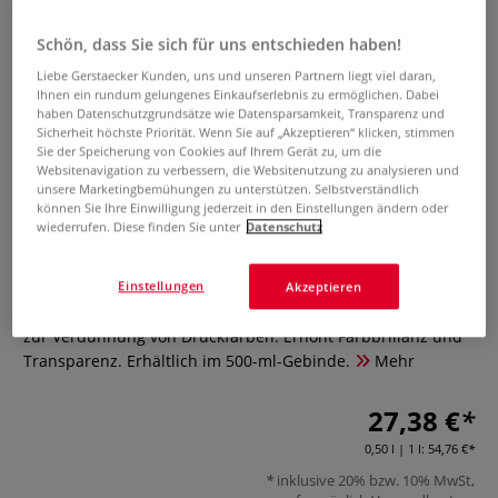
Schön, dass Sie sich für uns entschieden haben!
Liebe Gerstaecker Kunden, uns und unseren Partnern liegt viel daran,
Ihnen ein rundum gelungenes Einkaufserlebnis zu ermöglichen. Dabei
haben Datenschutzgrundsätze wie Datensparsamkeit, Transparenz und
Sicherheit höchste Priorität. Wenn Sie auf „Akzeptieren“ klicken, stimmen
Sie der Speicherung von Cookies auf Ihrem Gerät zu, um die
Websitenavigation zu verbessern, die Websitenutzung zu analysieren und
CHARBONNEL Verdünnungsöl
unsere Marketingbemühungen zu unterstützen. Selbstverständlich
können Sie Ihre Einwilligung jederzeit in den Einstellungen ändern oder
(leicht)
wiederrufen. Diese finden Sie unter
Datenschutz
0 Bewertungen
Einstellungen
Akzeptieren
Das CHARBONNEL Verdünnungsöl (leicht) ist ideal geeignet
zur Verdünnung von Druckfarben. Erhöht Farbbrillanz und
Transparenz. Erhältlich im 500-ml-Gebinde.
Mehr
27,38 €
0,50 l | 1 l:
54,76 €
inklusive 20% bzw. 10% MwSt,