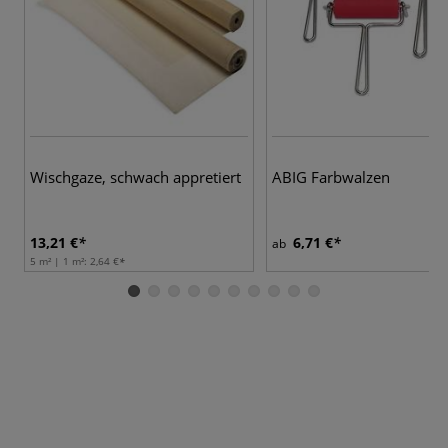
Wischgaze, schwach appretiert
ABIG Farbwalzen
13,21 €
6,71 €
ab
5 m² | 1 m²:
2,64 €