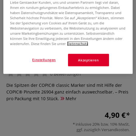
Liebe Gerstaecker Kunden, uns und unseren Partnern liegt viel daran,
Ihnen ein rundum gelungenes Einkaufserlebnis zu ermöglichen. Dabei
haben Datenschutzgrundsätze wie Datensparsamkeit, Transparenz und
Sicherheit höchste Priorität. Wenn Sie auf „Akzeptieren“ klicken, stimmen
Sie der Speicherung von Cookies auf Ihrem Gerät zu, um die
Websitenavigation zu verbessern, die Websitenutzung zu analysieren und
unsere Marketingbemühungen zu unterstützen. Selbstverständlich
können Sie Ihre Einwilligung jederzeit in den Einstellungen ändern oder
wiederrufen. Diese finden Sie unter
Datenschutz
COPIC® classic Spitzen
Calligraphy 5mm, 10 Stück
Einstellungen
Akzeptieren
0 Bewertungen
Die Spitzen der COPIC® classic Marker sind mit Hilfe der
COPIC® Pinzette 26904 ganz einfach auswechselbar. – Preis
pro Packung mit 10 Stück.
Mehr
4,90 €
inklusive 20% bzw. 10% MwSt,
ggf. zuzüglich
Versandkosten
.