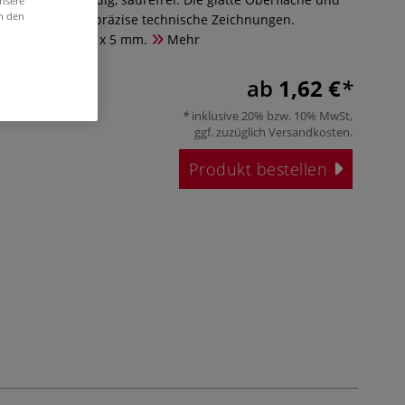
unsere
in den
ter ermöglichen präzise technische Zeichnungen.
rtes Raster 5 mm x 5 mm.
Mehr
ab
1,62 €
inklusive 20% bzw. 10% MwSt,
ggf. zuzüglich
Versandkosten
.
Produkt bestellen