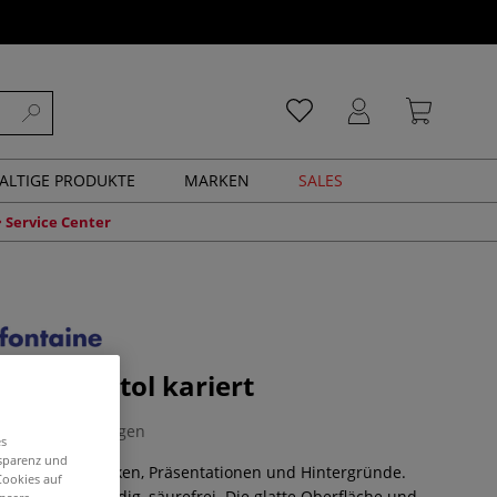
ALTIGE PRODUKTE
MARKEN
SALES
Service Center
taine Bristol kariert
0 Bewertungen
es
nsparenz und
ne Zeichentechniken, Präsentationen und Hintergründe.
Cookies auf
alterungsbeständig, säurefrei. Die glatte Oberfläche und