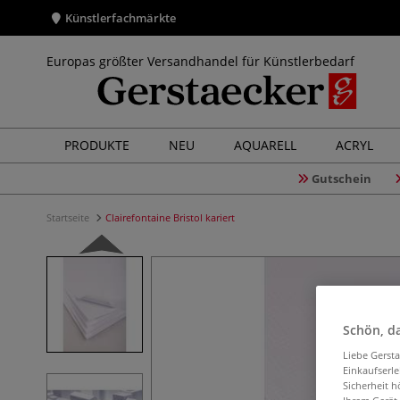
Künstlerfachmärkte
Europas größter Versandhandel für Künstlerbedarf
PRODUKTE
NEU
AQUARELL
ACRYL
Gutschein
Startseite
Clairefontaine Bristol kariert
Schön, da
Liebe Gerst
Einkaufserl
Sicherheit h