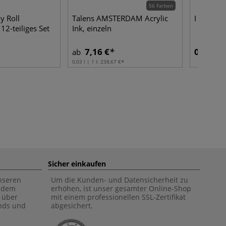
56 Farben
y Roll
Talens AMSTERDAM Acrylic
I LOVE A
12-teiliges Set
Ink, einzeln
7,16 €
0,96 €
ab
0,03 l | 1 l:
238,67 €
Sicher einkaufen
unseren
Um die Kunden- und Datensicherheit zu
f dem
erhöhen, ist unser gesamter Online-Shop
 über
mit einem professionellen SSL-Zertifikat
ends und
abgesichert.