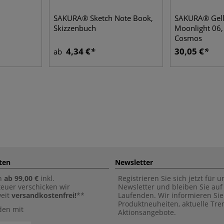
SAKURA® Sketch Note Book,
SAKURA® Gell
Skizzenbuch
Moonlight 06, 
Cosmos
4,34 €
30,05 €
ab
ten
Newsletter
n
ab 99,00 €
inkl.
Registrieren Sie sich jetzt für 
euer verschicken wir
Newsletter und bleiben Sie au
weit
versandkostenfrei!
**
Laufenden. Wir informieren Sie
Produktneuheiten, aktuelle Tr
den mit
Aktionsangebote.