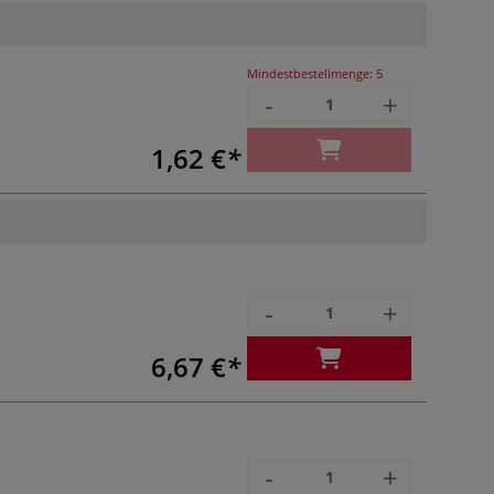
Mindestbestellmenge:
5
-
+
1,62 €
-
+
6,67 €
-
+