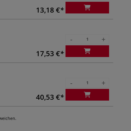
13,18 €
-
+
17,53 €
-
+
40,53 €
weichen.