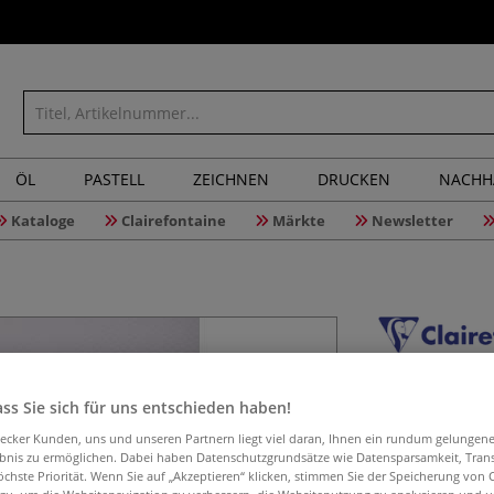
ÖL
PASTELL
ZEICHNEN
DRUCKEN
NACHH
Kataloge
Clairefontaine
Märkte
Newsletter
Clairefon
ss Sie sich für uns entschieden haben!
aecker Kunden, uns und unseren Partnern liegt viel daran, Ihnen ein rundum gelungen
ebnis zu ermöglichen. Dabei haben Datenschutzgrundsätze wie Datensparsamkeit, Tra
Ideal für trocke
öchste Priorität. Wenn Sie auf „Akzeptieren“ klicken, stimmen Sie der Speicherung von 
100 % Zellulose, 