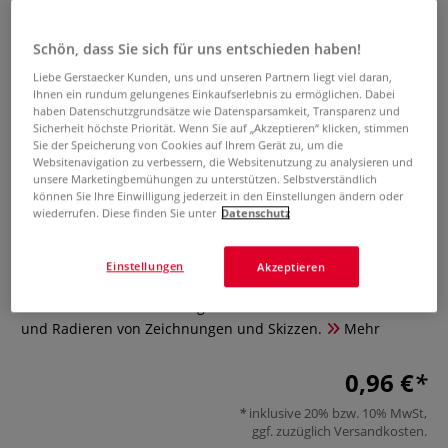
Schön, dass Sie sich für uns entschieden haben!
Liebe Gerstaecker Kunden, uns und unseren Partnern liegt viel daran,
Ihnen ein rundum gelungenes Einkaufserlebnis zu ermöglichen. Dabei
haben Datenschutzgrundsätze wie Datensparsamkeit, Transparenz und
Sicherheit höchste Priorität. Wenn Sie auf „Akzeptieren“ klicken, stimmen
Sie der Speicherung von Cookies auf Ihrem Gerät zu, um die
Websitenavigation zu verbessern, die Websitenutzung zu analysieren und
unsere Marketingbemühungen zu unterstützen. Selbstverständlich
können Sie Ihre Einwilligung jederzeit in den Einstellungen ändern oder
wiederrufen. Diese finden Sie unter
Datenschutz
I LOVE ART Knetradiergummi
Einstellungen
Akzeptieren
0 Bewertungen
Der I LOVE ART Knetradiergummi ist ideal zum Aufhellen
und Radieren von Zeichnungen und Skizzen.
Mehr
0,96 €
inklusive 20% bzw. 10% MwSt,
ggf. zuzüglich
Versandkosten
.