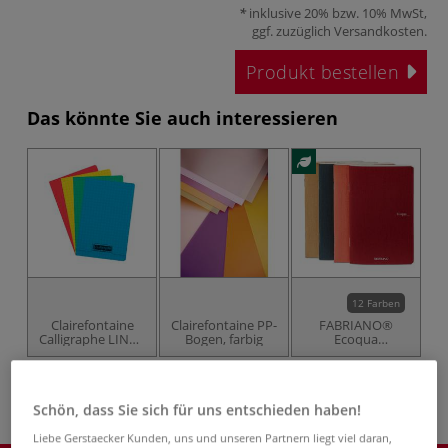
inklusive 20% bzw. 10% MwSt,
ggf. zuzüglich
Versandkosten
.
Produkt bestellen
Das könnte Sie auch interessieren
12 Farben
Clairefontaine
Clairefontaine PP-
FABRIANO®
Calligraphe LINGE
Bogen, farbig
Ecoqua
8000 POLYPRO
Skizzenheft
N
Skizzenheft
1,
kariert, 11 × 17
cm, 96 Seiten
Schön, dass Sie sich für uns entschieden haben!
Liebe Gerstaecker Kunden, uns und unseren Partnern liegt viel daran,