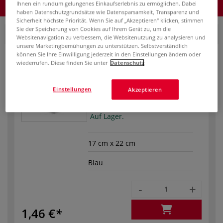
Ihnen ein rundum gelungenes Einkaufserlebnis zu ermöglichen. Dabei
Produkt bestellen
haben Datenschutzgrundsätze wie Datensparsamkeit, Transparenz und
Sicherheit höchste Priorität. Wenn Sie auf „Akzeptieren“ klicken, stimmen
Sie der Speicherung von Cookies auf Ihrem Gerät zu, um die
1. 16 Seiten
Websitenavigation zu verbessern, die Websitenutzung zu analysieren und
unsere Marketingbemühungen zu unterstützen. Selbstverständlich
können Sie Ihre Einwilligung jederzeit in den Einstellungen ändern oder
wiederrufen. Diese finden Sie unter
Datenschutz
Einstellungen
Akzeptieren
Bestell-Nr.
08-18548
Auf Lager.
17 cm x 22 cm
Blau
-
+
1,46 €