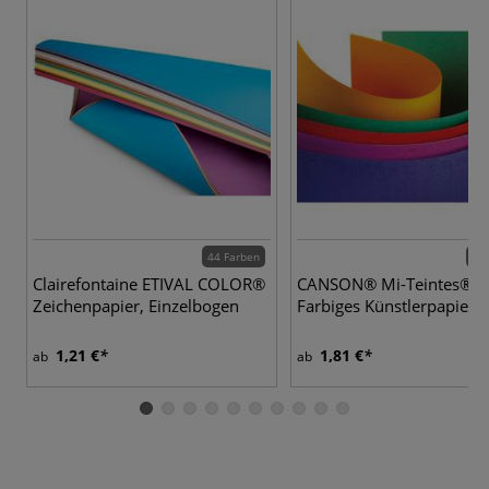
44 Farben
41 
Clairefontaine ETIVAL COLOR®
CANSON® Mi-Teintes®
Zeichenpapier, Einzelbogen
Farbiges Künstlerpapier
1,21 €
1,81 €
ab
ab