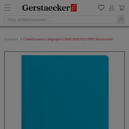
Startseite
Clairefontaine Calligraphe LINGE 8000 POLYPRO Skizzenheft