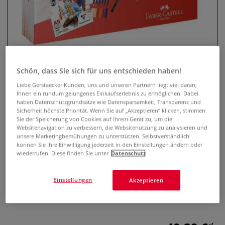
Schön, dass Sie sich für uns entschieden haben!
Liebe Gerstaecker Kunden, uns und unseren Partnern liegt viel daran,
Ihnen ein rundum gelungenes Einkaufserlebnis zu ermöglichen. Dabei
haben Datenschutzgrundsätze wie Datensparsamkeit, Transparenz und
Clairefontaine Manga Starter Set,
Sicherheit höchste Priorität. Wenn Sie auf „Akzeptieren“ klicken, stimmen
Sie der Speicherung von Cookies auf Ihrem Gerät zu, um die
A5
Websitenavigation zu verbessern, die Websitenutzung zu analysieren und
unsere Marketingbemühungen zu unterstützen. Selbstverständlich
können Sie Ihre Einwilligung jederzeit in den Einstellungen ändern oder
0 Bewertungen
wiederrufen. Diese finden Sie unter
Datenschutz
Manga Starter Set mit Layoutblock im DIN A5 Format,
vorgedruckten Zeichenblättern, alkoholbasierten Markern
Einstellungen
Akzeptieren
und schwarzem Liner für Skizzen, Linien und Kolorierung.
Mehr