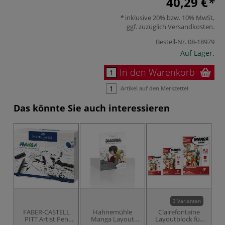
40,29 €
inklusive 20% bzw. 10% MwSt,
ggf. zuzüglich
Versandkosten
.
Bestell-Nr.
08-18979
Auf Lager.
In den Warenkorb
Artikel auf den Merkzettel
Das könnte Sie auch interessieren
3 Varianten
FABER-CASTELL
Hahnemühle
Clairefontaine
PITT Artist Pen
Manga Layout
Layoutblock für