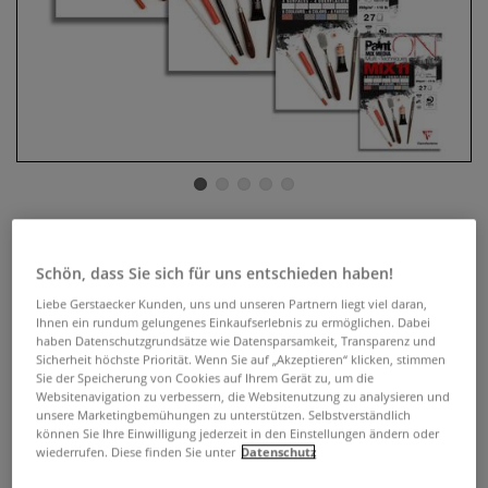
Clairefontaine Paint ON Mix
Media MIX11 Block, 27 Blatt
Schön, dass Sie sich für uns entschieden haben!
Liebe Gerstaecker Kunden, uns und unseren Partnern liegt viel daran,
0 Bewertungen
Ihnen ein rundum gelungenes Einkaufserlebnis zu ermöglichen. Dabei
haben Datenschutzgrundsätze wie Datensparsamkeit, Transparenz und
Sicherheit höchste Priorität. Wenn Sie auf „Akzeptieren“ klicken, stimmen
Mixed-Media Papierblock mit 11 verschiedenen Paint ON
Sie der Speicherung von Cookies auf Ihrem Gerät zu, um die
Papieren in unterschiedlichen Farben und Oberflächen, 250
Websitenavigation zu verbessern, die Websitenutzung zu analysieren und
g/qm.
Mehr
unsere Marketingbemühungen zu unterstützen. Selbstverständlich
können Sie Ihre Einwilligung jederzeit in den Einstellungen ändern oder
wiederrufen. Diese finden Sie unter
Datenschutz
ab
4,74 €