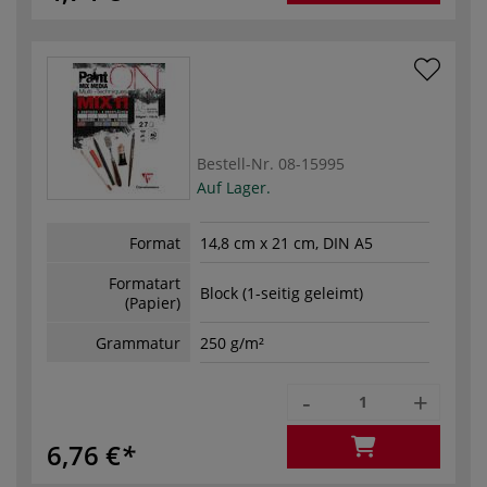
Bestell-Nr.
08-15995
Auf Lager.
Format
14,8 cm x 21 cm, DIN A5
Formatart
Block (1-seitig geleimt)
(Papier)
Grammatur
250 g/m²
-
+
6,76 €