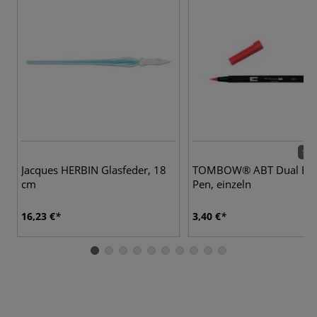
108 
Jacques HERBIN Glasfeder, 18
TOMBOW® ABT Dual Br
cm
Pen, einzeln
16,23 €
3,40 €