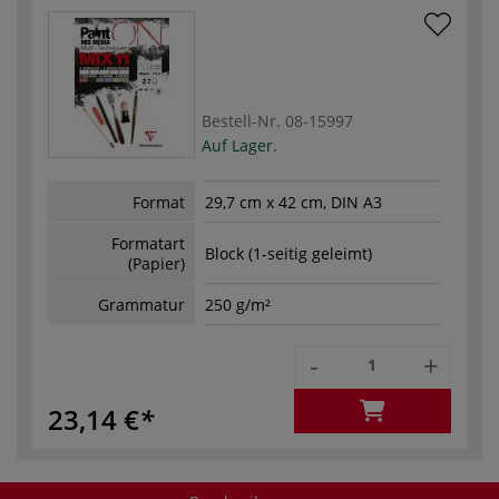
Bestell-Nr.
08-15997
Auf Lager.
Format
29,7 cm x 42 cm, DIN A3
Formatart
Block (1-seitig geleimt)
(Papier)
Grammatur
250 g/m²
-
+
23,14 €