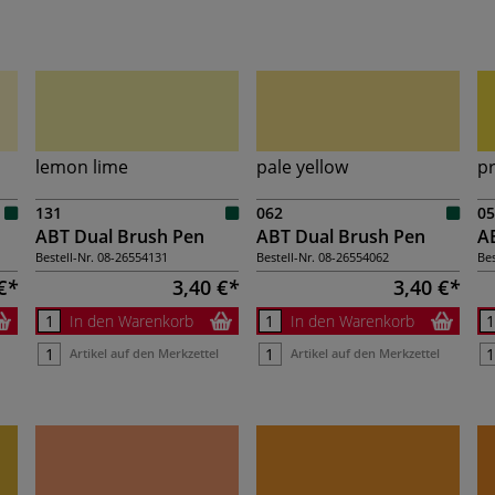
lemon lime
pale yellow
pr
131
062
05
ABT Dual Brush Pen
ABT Dual Brush Pen
A
Bestell-Nr.
08-26554131
Bestell-Nr.
08-26554062
Bes
€
3,40 €
3,40 €
In den Warenkorb
In den Warenkorb
Artikel auf den Merkzettel
Artikel auf den Merkzettel