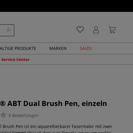
ALTIGE PRODUKTE
MARKEN
SALES
Service Center
ABT Dual Brush Pen, einzeln
0 Bewertungen
Brush Pen ist ein aquarellierbarer Fasermaler mit zwei
nspitze kommt überall dort zum Einsatz, wo es um exakte