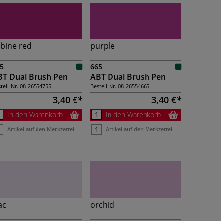
bine red
purple
5
665
BT Dual Brush Pen
ABT Dual Brush Pen
tell-Nr.
08-26554755
Bestell-Nr.
08-26554665
3,40 €
3,40 €
In den Warenkorb
In den Warenkorb
Artikel auf den Merkzettel
Artikel auf den Merkzettel
lac
orchid