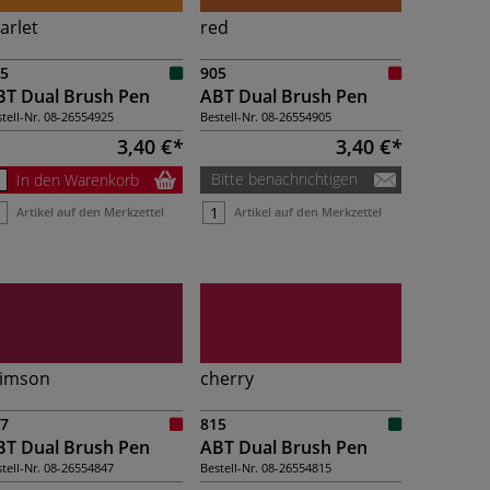
arlet
red
5
905
BT Dual Brush Pen
ABT Dual Brush Pen
tell-Nr.
08-26554925
Bestell-Nr.
08-26554905
3,40 €
3,40 €
Bitte benachrichtigen
In den Warenkorb
Artikel auf den Merkzettel
Artikel auf den Merkzettel
rimson
cherry
7
815
BT Dual Brush Pen
ABT Dual Brush Pen
tell-Nr.
08-26554847
Bestell-Nr.
08-26554815