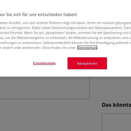
Linienführung ge
oder zum Schreibe
ss Sie sich für uns entschieden haben!
aecker Kunden, uns und unseren Partnern liegt viel daran, Ihnen ein rundum gelungen
ebnis zu ermöglichen. Dabei haben Datenschutzgrundsätze wie Datensparsamkeit, Tra
öchste Priorität. Wenn Sie auf „Akzeptieren“ klicken, stimmen Sie der Speicherung von 
 zu, um die Websitenavigation zu verbessern, die Websitenutzung zu analysieren und 
mühungen zu unterstützen. Selbstverständlich können Sie Ihre Einwilligung jederzeit 
n ändern oder wiederrufen. Diese finden Sie unter
Datenschutz
Einstellungen
Akzeptieren
Das könnte