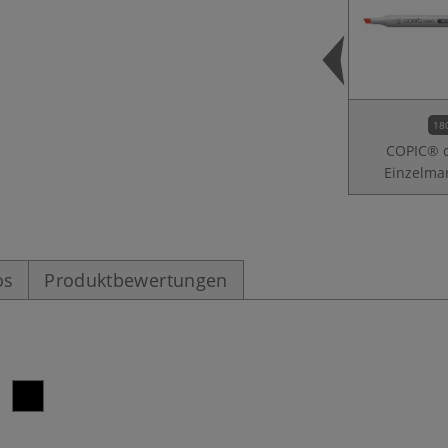
18
COPIC® c
Einzelma
os
Produktbewertungen