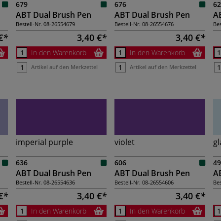
679
676
62
ABT Dual Brush Pen
ABT Dual Brush Pen
A
Bestell-Nr.
08-26554679
Bestell-Nr.
08-26554676
Bes
€
3,40 €
3,40 €
In den Warenkorb
In den Warenkorb
Artikel auf den Merkzettel
Artikel auf den Merkzettel
imperial purple
violet
gl
636
606
49
ABT Dual Brush Pen
ABT Dual Brush Pen
A
Bestell-Nr.
08-26554636
Bestell-Nr.
08-26554606
Bes
€
3,40 €
3,40 €
In den Warenkorb
In den Warenkorb