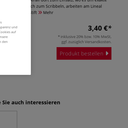
ht und eignet sich zum Scribbeln, arbeiten am Lineal
n. - Preis pro Stift
Mehr
es
3,40 €
nsparenz und
Cookies auf
inklusive 20% bzw. 10% MwSt,
unsere
ggf. zuzüglich
Versandkosten
.
in den
Produkt bestellen
 Sie auch interessieren