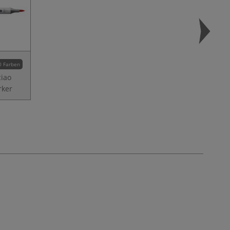
0 Farben
iao
rker