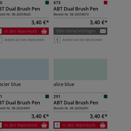
0
673
BT Dual Brush Pen
ABT Dual Brush Pen
tell-Nr.
08-26554620
Bestell-Nr.
08-26554673
3,40 €
3,40 €
Bitte benachrichtigen
In den Warenkorb
Artikel auf den Merkzettel
Artikel auf den Merkzettel
acier blue
alice blue
1
291
BT Dual Brush Pen
ABT Dual Brush Pen
tell-Nr.
08-26554491
Bestell-Nr.
08-26554291
3,40 €
3,40 €
In den Warenkorb
In den Warenkorb