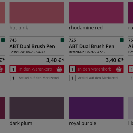
hot pink
rhodamine red
ru
743
725
75
ABT Dual Brush Pen
ABT Dual Brush Pen
A
Bestell-Nr.
08-26554743
Bestell-Nr.
08-26554725
Bes
€
3,40 €
3,40 €
In den Warenkorb
In den Warenkorb
Artikel auf den Merkzettel
Artikel auf den Merkzettel
dark plum
royal purple
li