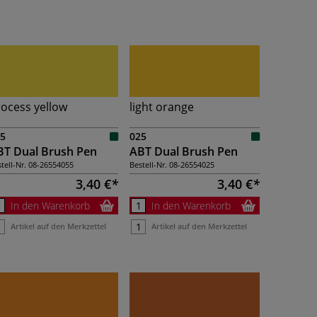
ocess yellow
light orange
5
025
BT Dual Brush Pen
ABT Dual Brush Pen
tell-Nr.
08-26554055
Bestell-Nr.
08-26554025
3,40 €
3,40 €
In den Warenkorb
In den Warenkorb
Artikel auf den Merkzettel
Artikel auf den Merkzettel