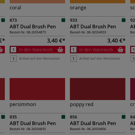
coral
orange
sc
873
933
92
ABT Dual Brush Pen
ABT Dual Brush Pen
A
Bestell-Nr.
08-26554873
Bestell-Nr.
08-26554933
Bes
€
3,40 €
3,40 €
In den Warenkorb
In den Warenkorb
Artikel auf den Merkzettel
Artikel auf den Merkzettel
persimmon
poppy red
c
835
856
84
ABT Dual Brush Pen
ABT Dual Brush Pen
A
Bestell-Nr.
08-26554835
Bestell-Nr.
08-26554856
Bes