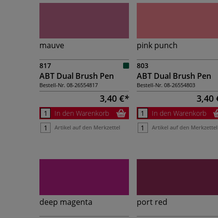
mauve
pink punch
817
803
ABT Dual Brush Pen
ABT Dual Brush Pen
Bestell-Nr.
08-26554817
Bestell-Nr.
08-26554803
3,40 €
3,40 
In den Warenkorb
In den Warenkorb
Artikel auf den Merkzettel
Artikel auf den Merkzettel
deep magenta
port red