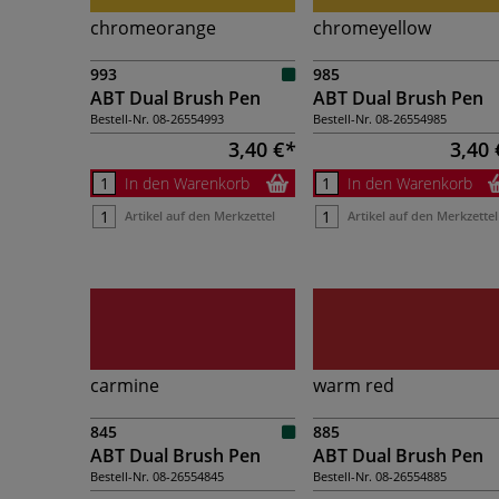
chromeorange
chromeyellow
993
985
ABT Dual Brush Pen
ABT Dual Brush Pen
Bestell-Nr.
08-26554993
Bestell-Nr.
08-26554985
3,40 €
3,40 
In den Warenkorb
In den Warenkorb
Artikel auf den Merkzettel
Artikel auf den Merkzettel
carmine
warm red
845
885
ABT Dual Brush Pen
ABT Dual Brush Pen
Bestell-Nr.
08-26554845
Bestell-Nr.
08-26554885