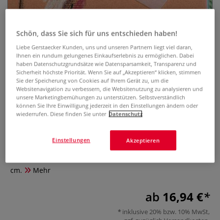
Schön, dass Sie sich für uns entschieden haben!
Liebe Gerstaecker Kunden, uns und unseren Partnern liegt viel daran,
Ihnen ein rundum gelungenes Einkaufserlebnis zu ermöglichen. Dabei
haben Datenschutzgrundsätze wie Datensparsamkeit, Transparenz und
Sicherheit höchste Priorität. Wenn Sie auf „Akzeptieren“ klicken, stimmen
Sie der Speicherung von Cookies auf Ihrem Gerät zu, um die
Clairefontaine Transparentpapier
Websitenavigation zu verbessern, die Websitenutzung zu analysieren und
"Cristal"
unsere Marketingbemühungen zu unterstützen. Selbstverständlich
können Sie Ihre Einwilligung jederzeit in den Einstellungen ändern oder
wiederrufen. Diese finden Sie unter
Datenschutz
0 Bewertungen
Clairefontaine Transparentpapier "Cristal" ist pH-neutral,
Einstellungen
Akzeptieren
säure- und chlorfrei und dadurch 100% recyclingfähig.
Erhältlich in den Formaten 50 cm x 65 cm und 73 cm x 100
cm.
Mehr
ab
16,94 €
inklusive 20% bzw. 10% MwSt,