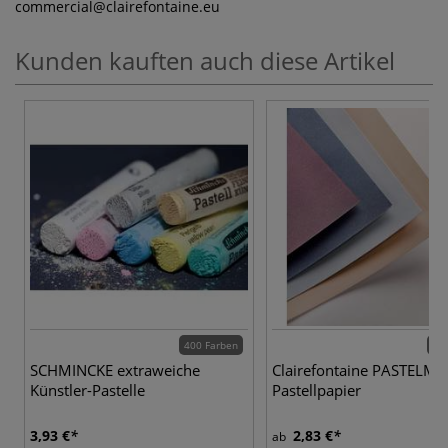
commercial
@clairefontaine.eu
Kunden kauften auch diese Artikel
400 Farben
16 
SCHMINCKE extraweiche
Clairefontaine PASTELM
Künstler-Pastelle
Pastellpapier
3,93 €
2,83 €
ab