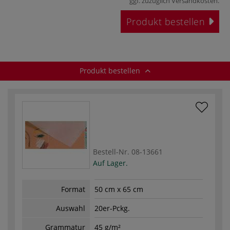
ggf. zuzüglich
Versandkosten
.
Produkt bestellen
Produkt bestellen
Bestell-Nr.
08-13661
Auf Lager.
Format
50 cm x 65 cm
Auswahl
20er-Pckg.
Grammatur
45 g/m²