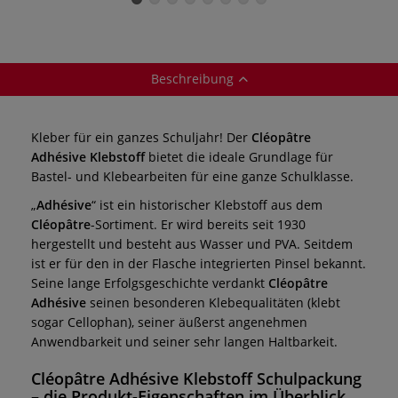
transparent
Beschreibung
Kleber für ein ganzes Schuljahr! Der
Cléopâtre
Adhésive Klebstoff
bietet die ideale Grundlage für
Bastel- und Klebearbeiten für eine ganze Schulklasse.
„
Adhésive
“ ist ein historischer Klebstoff aus dem
Cléopâtre
-Sortiment. Er wird bereits seit 1930
hergestellt und besteht aus Wasser und PVA. Seitdem
ist er für den in der Flasche integrierten Pinsel bekannt.
Seine lange Erfolgsgeschichte verdankt
Cléopâtre
Adhésive
seinen besonderen Klebequalitäten (klebt
sogar Cellophan), seiner äußerst angenehmen
Anwendbarkeit und seiner sehr langen Haltbarkeit.
Cléopâtre Adhésive Klebstoff Schulpackung
– die Produkt-Eigenschaften im Überblick