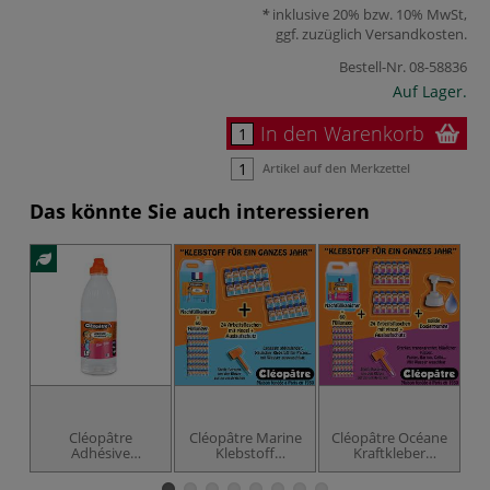
inklusive 20% bzw. 10% MwSt,
ggf. zuzüglich
Versandkosten
.
Bestell-Nr.
08-58836
Auf Lager.
In den Warenkorb
Artikel auf den Merkzettel
Das könnte Sie auch interessieren
-7
Cléopâtre
Cléopâtre Marine
Cléopâtre Océane
Adhésive
Klebstoff
Kraftkleber
hypoallergener
Schulpackung
Schulpackung
Kleber,