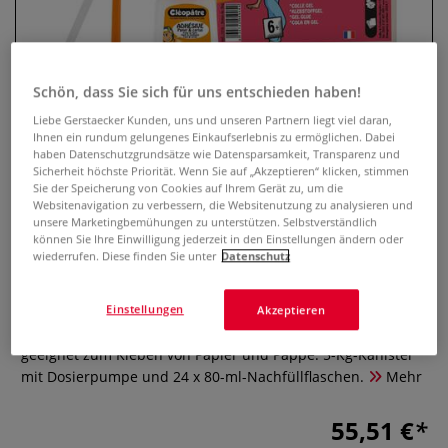
Schön, dass Sie sich für uns entschieden haben!
Liebe Gerstaecker Kunden, uns und unseren Partnern liegt viel daran,
Ihnen ein rundum gelungenes Einkaufserlebnis zu ermöglichen. Dabei
haben Datenschutzgrundsätze wie Datensparsamkeit, Transparenz und
Sicherheit höchste Priorität. Wenn Sie auf „Akzeptieren“ klicken, stimmen
Sie der Speicherung von Cookies auf Ihrem Gerät zu, um die
Websitenavigation zu verbessern, die Websitenutzung zu analysieren und
Cléopâtre Adhésive Klebstoff
unsere Marketingbemühungen zu unterstützen. Selbstverständlich
können Sie Ihre Einwilligung jederzeit in den Einstellungen ändern oder
Schulpackung
wiederrufen. Diese finden Sie unter
Datenschutz
0 Bewertungen
Einstellungen
Akzeptieren
Die Cléopâtre Adhésive Klebstoff Schulpackung ist ideal
geeignet zum Kleben von Papier und Pappe. 5-Kg-Kanister
mit Dosierpumpe und 24 x 80-ml-Nachfüllflaschen.
Mehr
55,51 €