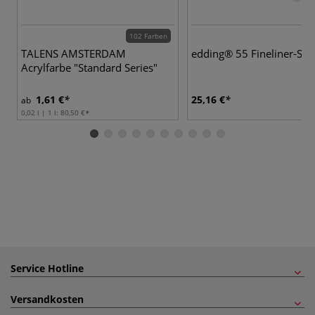
102 Farben
TALENS AMSTERDAM
edding® 55 Fineliner-Set
Acrylfarbe "Standard Series"
1,61 €
25,16 €
ab
0,02 l | 1 l:
80,50 €
Service Hotline
Versandkosten