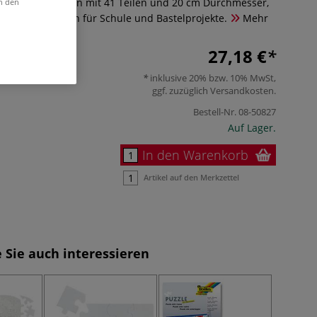
us weißem Karton mit 41 Teilen und 20 cm Durchmesser,
in den
n und Gestalten für Schule und Bastelprojekte.
Mehr
27,18 €
inklusive 20% bzw. 10% MwSt,
ggf. zuzüglich
Versandkosten
.
Bestell-Nr.
08-50827
Auf Lager.
In den Warenkorb
Artikel auf den Merkzettel
 Sie auch interessieren