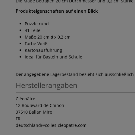
Die Maße betragen 20 cm Durchmesser und 0,2 cm Stärke.
Produkteigenschaften auf einen Blick
Puzzle rund
41 Teile
Maße 20 cm
d
x 0,2 cm
Farbe Weiß
Kartonausführung
Ideal für Basteln und Schule
Der angegebene Lagerbestand bezieht sich ausschließlich
Herstellerangaben
Cléopâtre
12 Boulevard de Chinon
37510 Ballan Mire
FR
deutschland
@colles-cleopatre.com