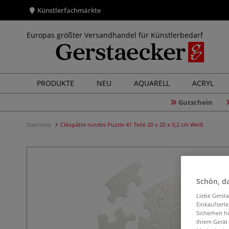
Künstlerfachmärkte
Europas größter Versandhandel für Künstlerbedarf
PRODUKTE
NEU
AQUARELL
ACRYL
Gutschein
Startseite
Cléopâtre rundes Puzzle 41 Teile 20 x 20 x 0,2 cm Weiß
Schön, da
Liebe Gerst
Einkaufserl
Sicherheit h
Ihrem Gerät