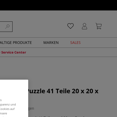
ALTIGE PRODUKTE
MARKEN
SALES
Service Center
 rundes Puzzle 41 Teile 20 x 20 x
eiß
es
nsparenz und
0 Bewertungen
Cookies auf
unsere