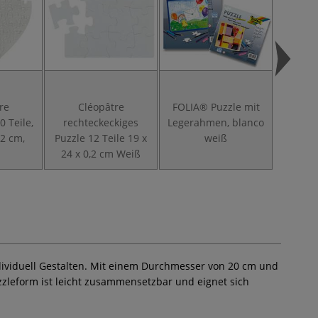
re
Cléopâtre
FOLIA® Puzzle mit
URSU
0 Teile,
rechteckeckiges
Legerahmen, blanco
,2 cm,
Puzzle 12 Teile 19 x
weiß
24 x 0,2 cm Weiß
dividuell Gestalten. Mit einem Durchmesser von 20 cm und
uzzleform ist leicht zusammensetzbar und eignet sich