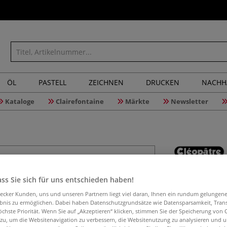
ÖL
PASTELL
ZEICHNEN
DRUCKEN
NACHH
Kataloge
Clairefontaine
Märkte
Newsletter
Cléopâtre
ss Sie sich für uns entschieden haben!
0,2 cm W
aecker Kunden, uns und unseren Partnern liegt viel daran, Ihnen ein rundum gelungen
ebnis zu ermöglichen. Dabei haben Datenschutzgrundsätze wie Datensparsamkeit, Tra
öchste Priorität. Wenn Sie auf „Akzeptieren“ klicken, stimmen Sie der Speicherung von 
 zu, um die Websitenavigation zu verbessern, die Websitenutzung zu analysieren und 