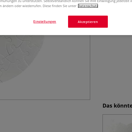
Rundes Puzzle a
mühungen zu unterstützen. Selbstverständlich können Sie Ihre Einwilligung jederzeit 
n ändern oder wiederrufen. Diese finden Sie unter
Datenschutz
ideal zum Bemale
Einstellungen
Akzeptieren
Das könnte