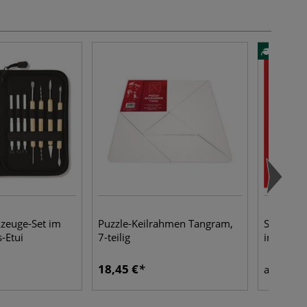
zeuge-Set im
Puzzle-Keilrahmen Tangram,
STABILO®
-Etui
7-teilig
in 1, Sets
18,45 €
14,0
ab