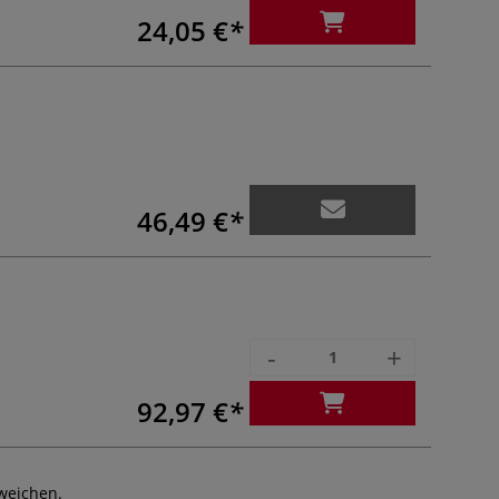
24,05 €
46,49 €
-
+
92,97 €
weichen.