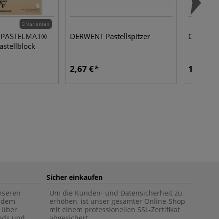
3 Varianten
ne PASTELMAT®
DERWENT Pastellspitzer
Conté à 
astellblock
2,67 €
1,16 €
Sicher einkaufen
unseren
Um die Kunden- und Datensicherheit zu
f dem
erhöhen, ist unser gesamter Online-Shop
 über
mit einem professionellen SSL-Zertifikat
ends und
abgesichert.