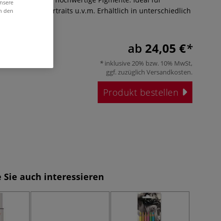
unsere
iten, Skizzen, Portraits u.v.m. Erhältlich in unterschiedlich
in den
ngen.
Mehr
ab
24,05 €
inklusive 20% bzw. 10% MwSt,
ggf. zuzüglich
Versandkosten
.
Produkt bestellen
 Sie auch interessieren