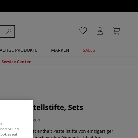
ALTIGE PRODUKTE
MARKEN
SALES
Service Center
ris™ Pastellstifte, Sets
0 Bewertungen
es
nsparenz und
 Pastellstift- Set enthält Pastellstifte von einzigartiger
Cookies auf
fte verfügen über hochwertige Pigmente. Ideal für