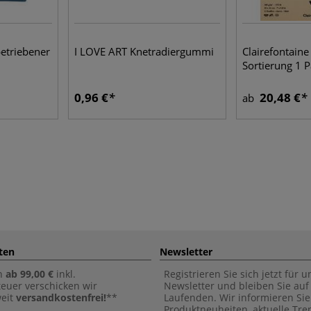
etriebener
I LOVE ART Knetradiergummi
Clairefontai
Sortierung 1 P
0,96 €
20,48 €
ab
ten
Newsletter
n
ab 99,00 €
inkl.
Registrieren Sie sich jetzt für 
euer verschicken wir
Newsletter und bleiben Sie au
weit
versandkostenfrei!
**
Laufenden. Wir informieren Sie
Produktneuheiten, aktuelle Tr