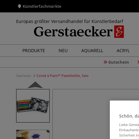
Künstlerfachmärkte
Europas größter Versandhandel für Künstlerbedarf
PRODUKTE
NEU
AQUARELL
ACRYL
Gutschein
Startseite
Conté à Paris™ Pastellstifte, Sets
Schön, da
Liebe Gerst
Einkaufserl
Sicherheit h