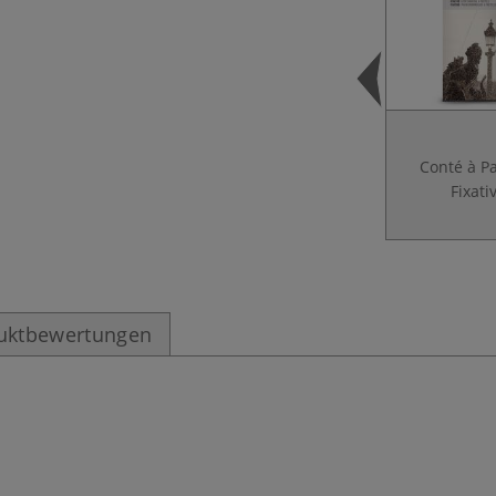
Conté à P
Fixati
uktbewertungen