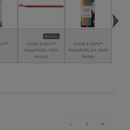
48 Farben
aris™
Conté à Paris™
Conté à Paris™
Cont
v
Pastellstifte 1355,
Pastellstift Set, helle
Paste
einzeln
Farben
P
-
+