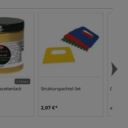
5 Farben
cettenlack
Strukturspachtel-Set
GERSTAE
2,07 €
21,1
ab