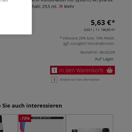
in den
ing Medium. Inhalt: 29,5 ml.
Mehr
5,63 €
0,03 l | 1 l:
190,85 €
inklusive 20% bzw. 10% MwSt,
ggf. zuzüglich
Versandkosten
.
Bestell-Nr.
08-65209
Auf Lager.
In den Warenkorb
Artikel auf den Merkzettel
 Sie auch interessieren
-70%