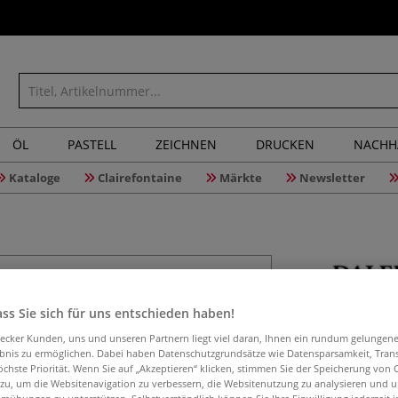
ÖL
PASTELL
ZEICHNEN
DRUCKEN
NACHH
Kataloge
Clairefontaine
Märkte
Newsletter
DALER-RO
ss Sie sich für uns entschieden haben!
aecker Kunden, uns und unseren Partnern liegt viel daran, Ihnen ein rundum gelungen
ebnis zu ermöglichen. Dabei haben Datenschutzgrundsätze wie Datensparsamkeit, Tra
öchste Priorität. Wenn Sie auf „Akzeptieren“ klicken, stimmen Sie der Speicherung von 
DALER-ROWNEY Sys
 zu, um die Websitenavigation zu verbessern, die Websitenutzung zu analysieren und 
Zellbildung beim