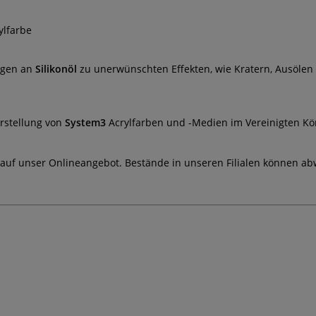
ylfarbe
ngen an
Silikonöl
zu unerwünschten Effekten, wie Kratern, Ausölen 
erstellung von
System3
Acrylfarben und -Medien im Vereinigten Kön
 auf unser Onlineangebot. Bestände in unseren Filialen können ab