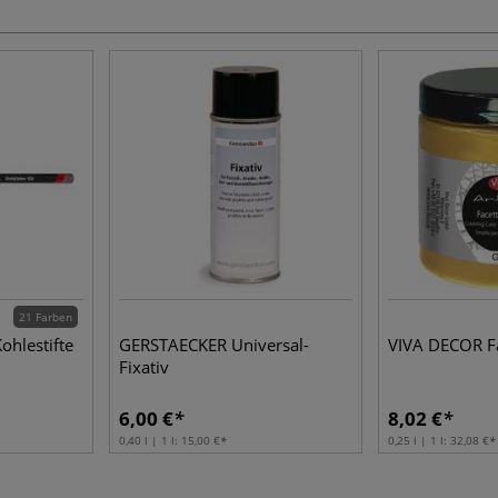
21 Farben
hlestifte
GERSTAECKER Universal-
VIVA DECOR Fa
Fixativ
6,00 €
8,02 €
0,40 l | 1 l:
15,00 €
0,25 l | 1 l:
32,08 €