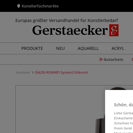
Künstlerfachmärkte
Europas größter Versandhandel für Künstlerbedarf
PRODUKTE
NEU
AQUARELL
ACRYL
Gutschein
Startseite
DALER-ROWNEY System3 Silikonöl
Schön, da
Liebe Gerst
Einkaufserl
Sicherheit h
Ihrem Gerät