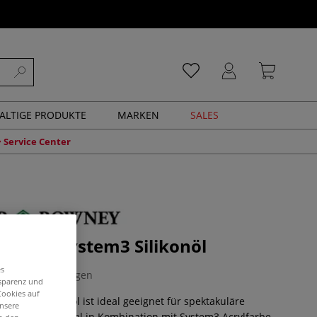
ALTIGE PRODUKTE
MARKEN
SALES
Service Center
WNEY System3 Silikonöl
es
0 Bewertungen
nsparenz und
Cookies auf
tem3 Silikonöl ist ideal geeignet für spektakuläre
unsere
 Pouring. Optimal in Kombination mit System3 Acrylfarbe