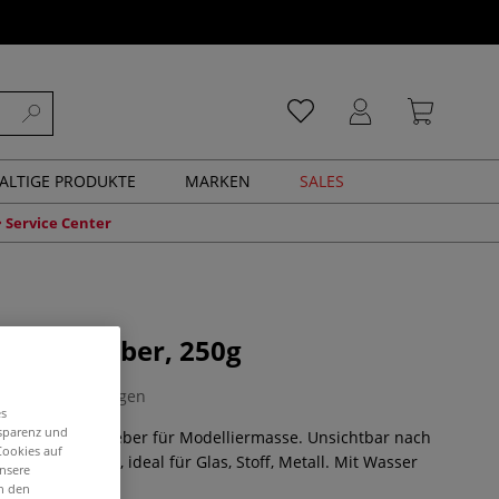
ALTIGE PRODUKTE
MARKEN
SALES
Service Center
ellierkleber, 250g
0 Bewertungen
es
nsparenz und
asserbasierter Kleber für Modelliermasse. Unsichtbar nach
Cookies auf
nell trocknend, ideal für Glas, Stoff, Metall. Mit Wasser
unsere
ehr
in den