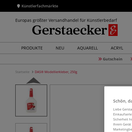
Künstlerfachmärkte
Europas größter Versandhandel für Künstlerbedarf
PRODUKTE
NEU
AQUARELL
ACRYL
Gutschein
Startseite
DAS® Modellierkleber, 250g
Schön, da
Liebe Gerst
Einkaufserl
Sicherheit h
Ihrem Gerät
Marketingbe