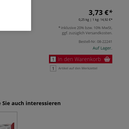
3,73 €
0,25 kg | 1 kg:
14,92 €
inklusive 20% bzw. 10% MwSt,
ggf. zuzüglich
Versandkosten
.
Bestell-Nr.
08-22241
Auf Lager.
In den Warenkorb
Artikel auf den Merkzettel
 Sie auch interessieren