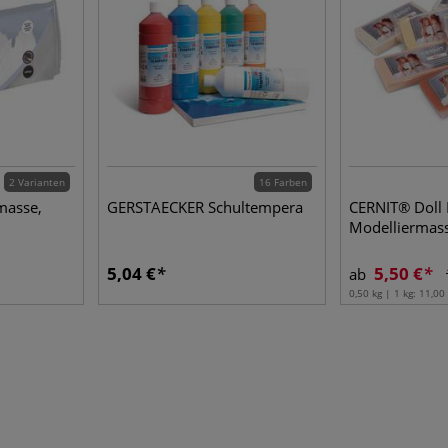
2 Varianten
16 Farben
masse,
GERSTAECKER Schultempera
CERNIT® Doll
Modelliermas
5,04 €
5,50 €
ab
0,50 kg | 1 kg:
11,00