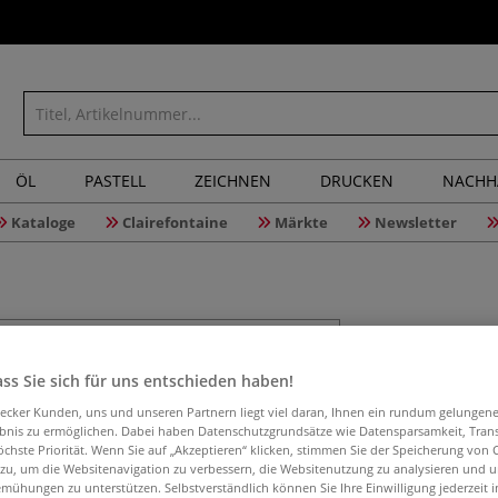
ÖL
PASTELL
ZEICHNEN
DRUCKEN
NACHH
Kataloge
Clairefontaine
Märkte
Newsletter
DAS® Mod
ss Sie sich für uns entschieden haben!
aecker Kunden, uns und unseren Partnern liegt viel daran, Ihnen ein rundum gelungen
ebnis zu ermöglichen. Dabei haben Datenschutzgrundsätze wie Datensparsamkeit, Tra
Extra starker, w
öchste Priorität. Wenn Sie auf „Akzeptieren“ klicken, stimmen Sie der Speicherung von 
dem Trocknen, sch
 zu, um die Websitenavigation zu verbessern, die Websitenutzung zu analysieren und 
verdünnbar.
M
mühungen zu unterstützen. Selbstverständlich können Sie Ihre Einwilligung jederzeit 