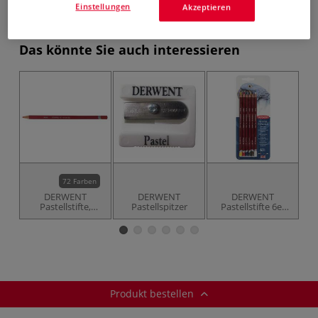
Einstellungen
Akzeptieren
Produkt bestellen
Das könnte Sie auch interessieren
72 Farben
DERWENT
DERWENT
DERWENT
Pastellstifte,
Pastellspitzer
Pastellstifte 6er
U
einzeln
Set
Produkt bestellen