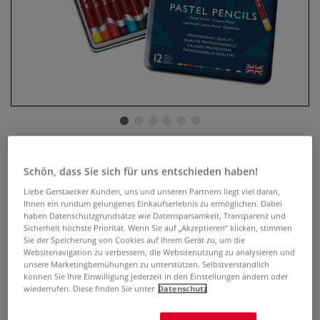
DERWENT Pastellstift-Sets
Schön, dass Sie sich für uns entschieden haben!
0 Bewertungen
Liebe Gerstaecker Kunden, uns und unseren Partnern liegt viel daran,
Ihnen ein rundum gelungenes Einkaufserlebnis zu ermöglichen. Dabei
haben Datenschutzgrundsätze wie Datensparsamkeit, Transparenz und
DERWENT Pastellstifte in praktischen Metalletuis mit
Sicherheit höchste Priorität. Wenn Sie auf „Akzeptieren“ klicken, stimmen
Einlage zum Schutz der Pastellstifte.
Mehr
Sie der Speicherung von Cookies auf Ihrem Gerät zu, um die
Websitenavigation zu verbessern, die Websitenutzung zu analysieren und
unsere Marketingbemühungen zu unterstützen. Selbstverständlich
ab
27,73 €
können Sie Ihre Einwilligung jederzeit in den Einstellungen ändern oder
wiederrufen. Diese finden Sie unter
Datenschutz
inklusive 20% bzw. 10% MwSt,
ggf. zuzüglich
Versandkosten
.