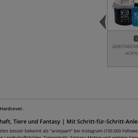
3
GERSTAECK
ACRY
 Hardcover.
aft, Tiere und Fantasy | Mit Schritt-für-Schritt-Anl
elen besser bekannt als "aronjaart" bei Instagram (100.000 Followe
 Landschaftsbilder, Tierporträts, Fantasy-Motive und weitere Ge