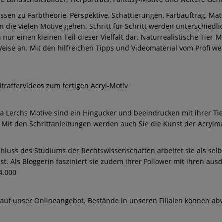
Wissen zu Farbtheorie, Perspektive, Schattierungen, Farbauftrag, 
an die vielen Motive gehen. Schritt für Schritt werden unterschied
ur einen kleinen Teil dieser Vielfalt dar. Naturrealistische Tier-
Weise an. Mit den hilfreichen Tipps und Videomaterial vom Profi w
itraffervideos zum fertigen Acryl-Motiv
Lerchs Motive sind ein Hingucker und beeindrucken mit ihrer Tiefe
Mit den Schrittanleitungen werden auch Sie die Kunst der Acrylmal
hluss des Studiums der Rechtswissenschaften arbeitet sie als sel
st. Als Bloggerin fasziniert sie zudem ihrer Follower mit ihren a
4.000
 auf unser Onlineangebot. Bestände in unseren Filialen können ab