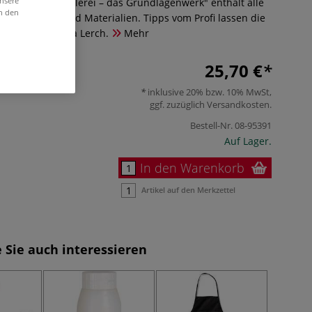
unsere
nst der Acrylmalerei – das Grundlagenwerk" enthält alle
in den
rbe, Technik und Materialien. Tipps vom Profi lassen die
en. Von Raffaela Lerch.
Mehr
25,70 €
inklusive 20% bzw. 10% MwSt,
ggf. zuzüglich
Versandkosten
.
Bestell-Nr.
08-95391
Auf Lager.
In den Warenkorb
Artikel auf den Merkzettel
 Sie auch interessieren