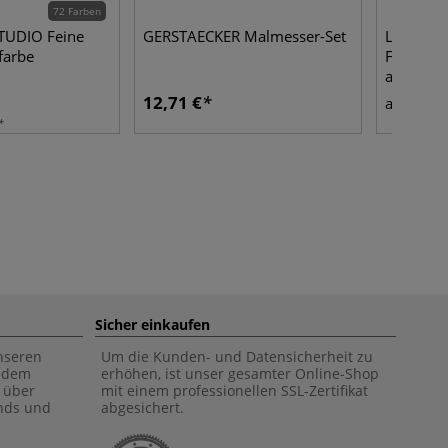
72 Farben
TUDIO Feine
GERSTAECKER Malmesser-Set
Léonard
farbe
Flachpins
abgeschr
12,71 €
7,51
ab
Sicher einkaufen
unseren
Um die Kunden- und Datensicherheit zu
f dem
erhöhen, ist unser gesamter Online-Shop
 über
mit einem professionellen SSL-Zertifikat
ends und
abgesichert.