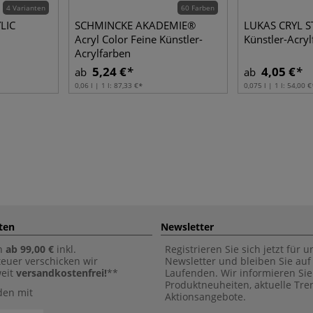
4 Varianten
60 Farben
YLIC
SCHMINCKE AKADEMIE®
LUKAS CRYL S
Acryl Color Feine Künstler-
Künstler-Acryl
Acrylfarben
5,24 €
4,05 €
ab
ab
0,06 l | 1 l:
87,33 €
0,075 l | 1 l:
54,00 €
ten
Newsletter
n
ab 99,00 €
inkl.
Registrieren Sie sich jetzt für 
euer verschicken wir
Newsletter und bleiben Sie au
weit
versandkostenfrei!
**
Laufenden. Wir informieren Sie
Produktneuheiten, aktuelle Tr
den mit
Aktionsangebote.