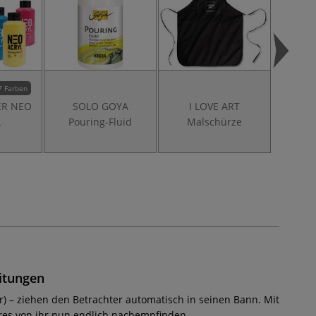
7 Farben
ER NEO
SOLO GOYA
I LOVE ART
I 
L
Pouring-Fluid
Malschürze
Borst
eitungen
r) – ziehen den Betrachter automatisch in seinen Bann. Mit
nres von ihr nun endlich nachempfinden.