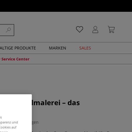
ALTIGE PRODUKTE
MARKEN
SALES
Service Center
 der Acrylmalerei – das
genwerk
es
0 Bewertungen
nsparenz und
Cookies auf