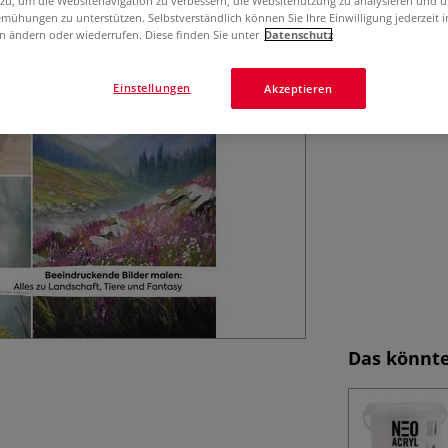
 zu, um die Websitenavigation zu verbessern, die Websitenutzung zu analysieren und 
Das Buch "Die Ku
mühungen zu unterstützen. Selbstverständlich können Sie Ihre Einwilligung jederzeit 
Grundlagen zu Fa
n ändern oder wiederrufen. Diese finden Sie unter
Datenschutz
Gemälde erstrahl
Einstellungen
Akzeptieren
Das könnte