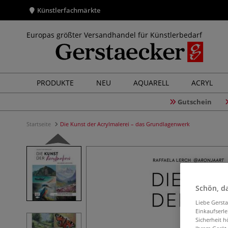
Künstlerfachmärkte
Europas größter Versandhandel für Künstlerbedarf
PRODUKTE
NEU
AQUARELL
ACRYL
Gutschein
Startseite
Die Kunst der Acrylmalerei – das Grundlagenwerk
Schön, da
Liebe Gerst
Einkaufserl
Sicherheit h