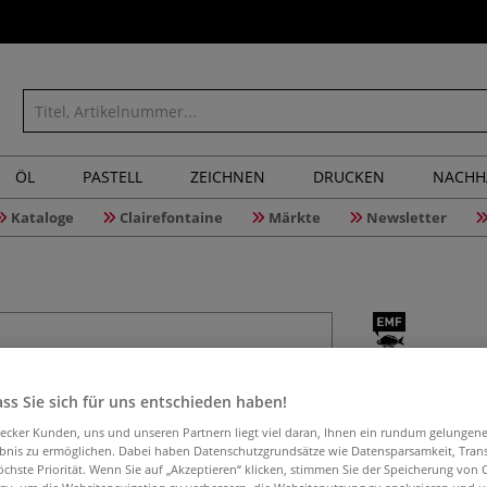
ÖL
PASTELL
ZEICHNEN
DRUCKEN
NACHH
Kataloge
Clairefontaine
Märkte
Newsletter
Die Kunst
Grundla
ss Sie sich für uns entschieden haben!
aecker Kunden, uns und unseren Partnern liegt viel daran, Ihnen ein rundum gelungen
ebnis zu ermöglichen. Dabei haben Datenschutzgrundsätze wie Datensparsamkeit, Tra
öchste Priorität. Wenn Sie auf „Akzeptieren“ klicken, stimmen Sie der Speicherung von 