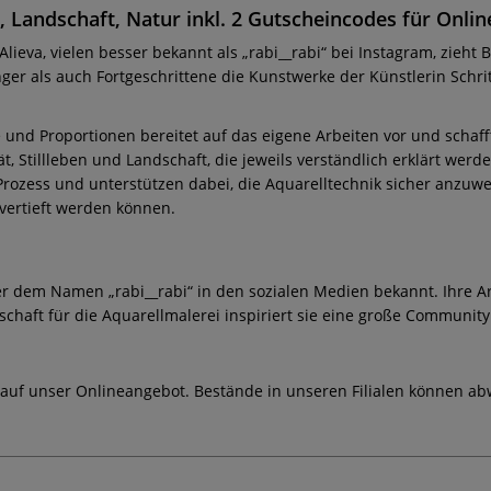
t, Landschaft, Natur inkl. 2 Gutscheincodes für Onl
lieva, vielen besser bekannt als „rabi__rabi“ bei Instagram, zieht
 als auch Fortgeschrittene die Kunstwerke der Künstlerin Schrit
e und Proportionen bereitet auf das eigene Arbeiten vor und schaf
t, Stillleben und Landschaft, die jeweils verständlich erklärt werd
rozess und unterstützen dabei, die Aquarelltechnik sicher anzuw
 vertieft werden können.
er dem Namen „rabi__rabi“ in den sozialen Medien bekannt. Ihre Ar
schaft für die Aquarellmalerei inspiriert sie eine große Communit
 auf unser Onlineangebot. Bestände in unseren Filialen können ab