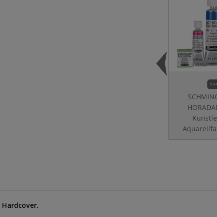
13
SCHMIN
HORAD
Künstle
Aquarellf
, Hardcover.