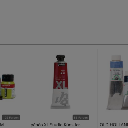
102 Farben
55 Farben
AM
pébéo XL Studio Künstler-
OLD HOLLAND 