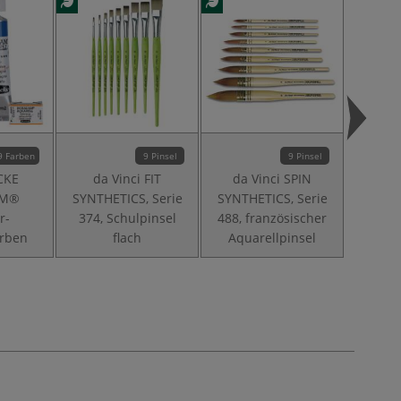
9 Farben
9 Pinsel
9 Pinsel
CKE
da Vinci FIT
da Vinci SPIN
GER
AM®
SYNTHETICS, Serie
SYNTHETICS, Serie
AQUAR
r-
374, Schulpinsel
488, französischer
Aquare
arben
flach
Aquarellpinsel