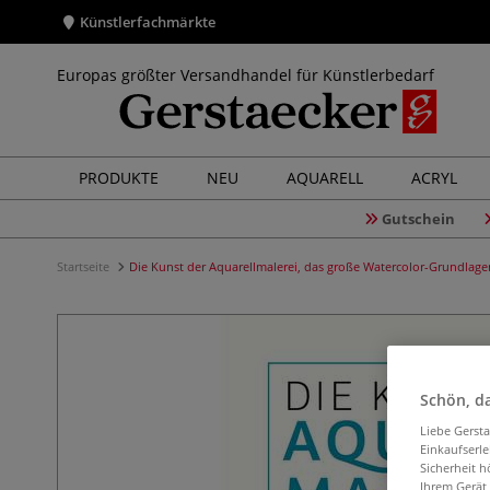
Künstlerfachmärkte
Europas größter Versandhandel für Künstlerbedarf
PRODUKTE
NEU
AQUARELL
ACRYL
Gutschein
Startseite
Die Kunst der Aquarellmalerei, das große Watercolor-Grundlag
Schön, da
Liebe Gerst
Einkaufserl
Sicherheit h
Ihrem Gerät