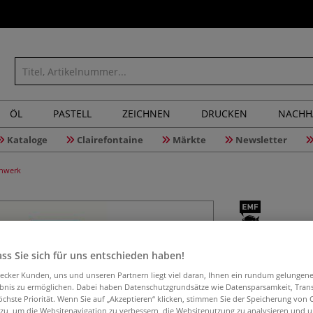
ÖL
PASTELL
ZEICHNEN
DRUCKEN
NACHH
Kataloge
Clairefontaine
Märkte
Newsletter
enwerk
Die Kunst
ss Sie sich für uns entschieden haben!
Watercol
aecker Kunden, uns und unseren Partnern liegt viel daran, Ihnen ein rundum gelungen
ebnis zu ermöglichen. Dabei haben Datenschutzgrundsätze wie Datensparsamkeit, Tra
öchste Priorität. Wenn Sie auf „Akzeptieren“ klicken, stimmen Sie der Speicherung von 
 zu, um die Websitenavigation zu verbessern, die Websitenutzung zu analysieren und 