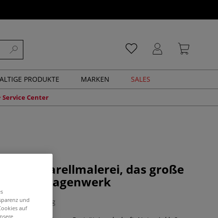
ALTIGE PRODUKTE
MARKEN
SALES
Service Center
 der Aquarellmalerei, das große
or-Grundlagenwerk
es
nsparenz und
1 Bewertung
Cookies auf
unsere