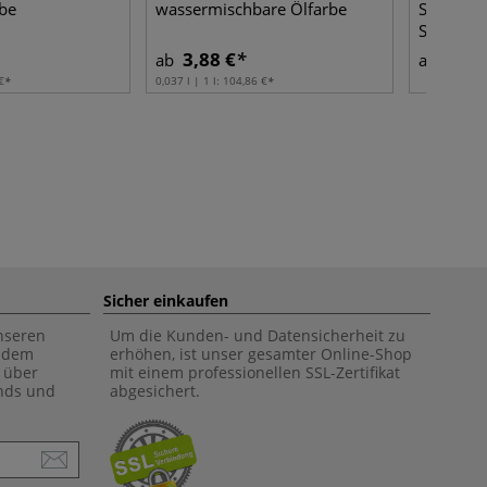
rbe
wassermischbare Ölfarbe
Synthetik
Schwerts
3,88 €
14,3
ab
ab
€
0,037 l | 1 l:
104,86 €
Sicher einkaufen
unseren
Um die Kunden- und Datensicherheit zu
f dem
erhöhen, ist unser gesamter Online-Shop
 über
mit einem professionellen SSL-Zertifikat
ends und
abgesichert.