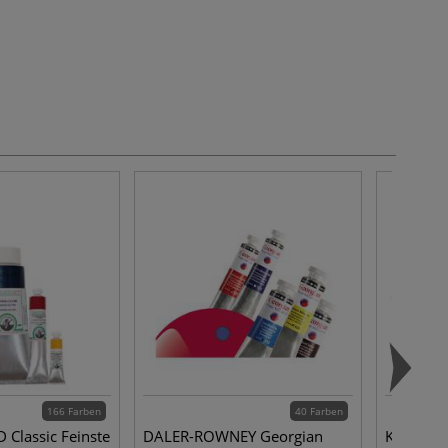
166 Farben
40 Farben
Classic Feinste
DALER-ROWNEY Georgian
KUM® Me