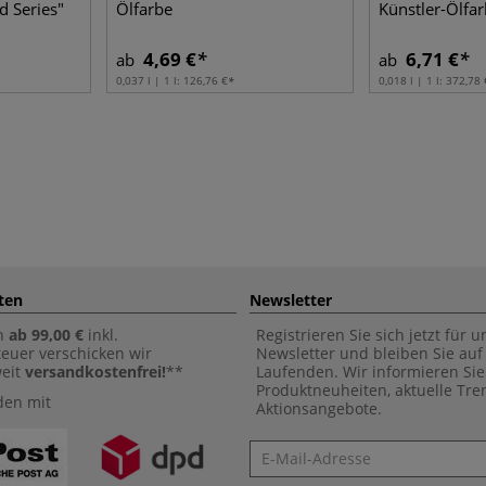
d Series"
Ölfarbe
Künstler-Ölfa
4,69 €
6,71 €
ab
ab
0,037 l | 1 l:
126,76 €
0,018 l | 1 l:
372,78 
ten
Newsletter
n
ab 99,00 €
inkl.
Registrieren Sie sich jetzt für 
euer verschicken wir
Newsletter und bleiben Sie au
weit
versandkostenfrei!
**
Laufenden. Wir informieren Sie
Produktneuheiten, aktuelle Tr
den mit
Aktionsangebote.
Newsletter