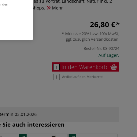
lder malen. Alles zu Porträt, Landschaft, Natur inkl. 2
in den
für Online-Workshops.
Mehr
26,80 €
inklusive 20% bzw. 10% MwSt,
ggf. zuzüglich
Versandkosten
.
Bestell-Nr.
08-90724
Auf Lager.
In den Warenkorb
Artikel auf den Merkzettel
termin 03.01.2026
 Sie auch interessieren