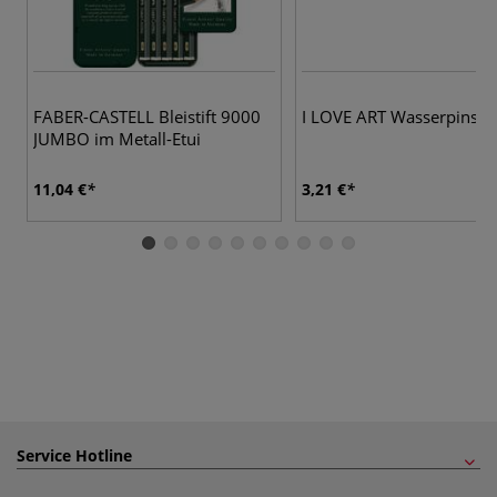
3 
FABER-CASTELL Bleistift 9000
I LOVE ART Wasserpinsel,
JUMBO im Metall-Etui
11,04 €
3,21 €
Service Hotline