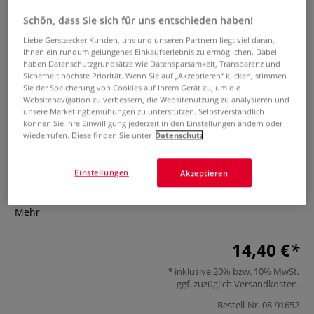
Schön, dass Sie sich für uns entschieden haben!
Liebe Gerstaecker Kunden, uns und unseren Partnern liegt viel daran,
Ihnen ein rundum gelungenes Einkaufserlebnis zu ermöglichen. Dabei
haben Datenschutzgrundsätze wie Datensparsamkeit, Transparenz und
Sicherheit höchste Priorität. Wenn Sie auf „Akzeptieren“ klicken, stimmen
Sie der Speicherung von Cookies auf Ihrem Gerät zu, um die
Websitenavigation zu verbessern, die Websitenutzung zu analysieren und
unsere Marketingbemühungen zu unterstützen. Selbstverständlich
Die Kunst des Zeichnens 10 Steps
können Sie Ihre Einwilligung jederzeit in den Einstellungen ändern oder
wiederrufen. Diese finden Sie unter
Datenschutz
- Natur
0 Bewertungen
Einstellungen
Akzeptieren
In 10 einfachen Schritten 60 Pflanzen & Tiere zeichnen
Mehr
14,40 €
inklusive 20% bzw. 10% MwSt,
ggf. zuzüglich
Versandkosten
.
Bestell-Nr.
08-91652