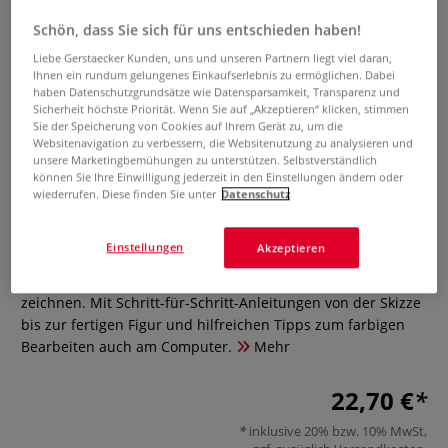
Schön, dass Sie sich für uns entschieden haben!
Liebe Gerstaecker Kunden, uns und unseren Partnern liegt viel daran,
Ihnen ein rundum gelungenes Einkaufserlebnis zu ermöglichen. Dabei
haben Datenschutzgrundsätze wie Datensparsamkeit, Transparenz und
Sicherheit höchste Priorität. Wenn Sie auf „Akzeptieren“ klicken, stimmen
Sie der Speicherung von Cookies auf Ihrem Gerät zu, um die
Websitenavigation zu verbessern, die Websitenutzung zu analysieren und
unsere Marketingbemühungen zu unterstützen. Selbstverständlich
Die Kunst des Zeichnens - Comic
können Sie Ihre Einwilligung jederzeit in den Einstellungen ändern oder
Manga Fantasy
wiederrufen. Diese finden Sie unter
Datenschutz
0 Bewertungen
Einstellungen
Akzeptieren
Mit dem Klassiker lernen Sie nun auch Mangas und Comics
zeichnen. Mit Schritt-für-Schritt-Anleitungen von der Skizze
bis zur fertigen Figur und hilfreichen Tipps zum farbigen
Bearbeiten auch am Computer.
Mehr
22,70 €
inklusive 20% bzw. 10% MwSt,