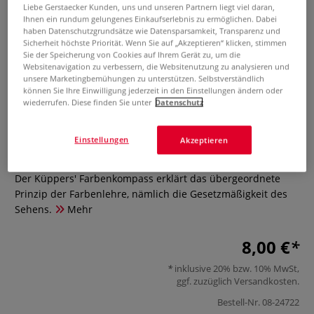
Liebe Gerstaecker Kunden, uns und unseren Partnern liegt viel daran,
Ihnen ein rundum gelungenes Einkaufserlebnis zu ermöglichen. Dabei
haben Datenschutzgrundsätze wie Datensparsamkeit, Transparenz und
Sicherheit höchste Priorität. Wenn Sie auf „Akzeptieren“ klicken, stimmen
Sie der Speicherung von Cookies auf Ihrem Gerät zu, um die
Websitenavigation zu verbessern, die Websitenutzung zu analysieren und
unsere Marketingbemühungen zu unterstützen. Selbstverständlich
können Sie Ihre Einwilligung jederzeit in den Einstellungen ändern oder
wiederrufen. Diese finden Sie unter
Datenschutz
Küppers’ Farbenkompass
Einstellungen
Akzeptieren
0 Bewertungen
Der Küppers' Farbenkompass erklärt das übergeordnete
Prinzip der Farbenlehre, nämlich die Gesetzmäßigkeit des
Sehens.
Mehr
8,00 €
inklusive 20% bzw. 10% MwSt,
ggf. zuzüglich
Versandkosten
.
Bestell-Nr.
08-24722