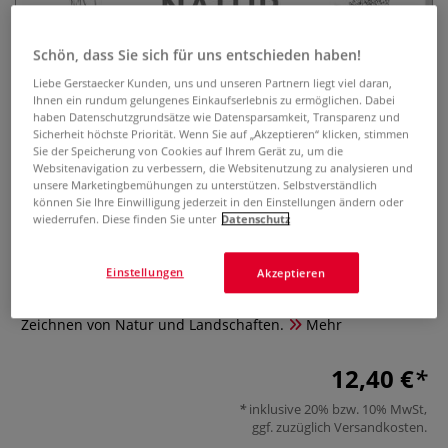
Schön, dass Sie sich für uns entschieden haben!
Liebe Gerstaecker Kunden, uns und unseren Partnern liegt viel daran,
Ihnen ein rundum gelungenes Einkaufserlebnis zu ermöglichen. Dabei
haben Datenschutzgrundsätze wie Datensparsamkeit, Transparenz und
Sicherheit höchste Priorität. Wenn Sie auf „Akzeptieren“ klicken, stimmen
Sie der Speicherung von Cookies auf Ihrem Gerät zu, um die
Die Kunst des Zeichnens - Der
Websitenavigation zu verbessern, die Websitenutzung zu analysieren und
unsere Marketingbemühungen zu unterstützen. Selbstverständlich
Quick-Start-Block Natur
können Sie Ihre Einwilligung jederzeit in den Einstellungen ändern oder
wiederrufen. Diese finden Sie unter
Datenschutz
0 Bewertungen
Einstellungen
Akzeptieren
Die perfekte Starthilfe, um Natur zu zeichnen. Anschauliche
Grundlagen, abgestimmte Übungen zum erfolgreichen
Zeichnen von Natur und Landschaften.
Mehr
12,40 €
inklusive 20% bzw. 10% MwSt,
ggf. zuzüglich
Versandkosten
.