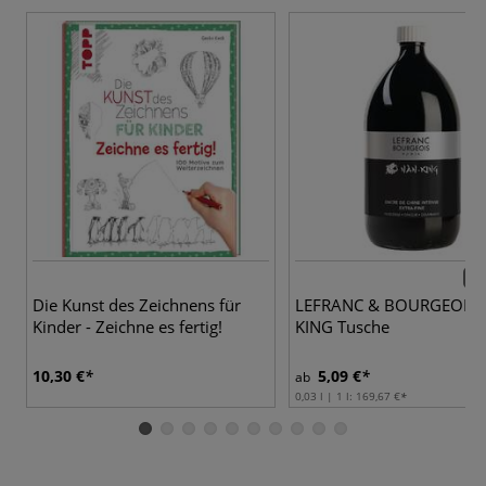
11 
Die Kunst des Zeichnens für
LEFRANC & BOURGEOIS 
Kinder - Zeichne es fertig!
KING Tusche
10,30 €
5,09 €
ab
0,03 l | 1 l:
169,67 €