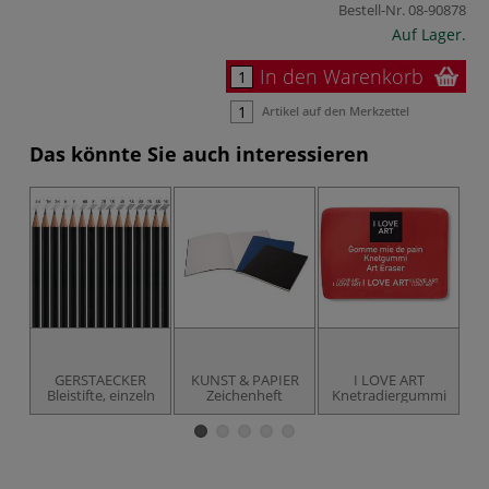
Bestell-Nr.
08-90878
Auf Lager.
In den Warenkorb
Artikel auf den Merkzettel
Das könnte Sie auch interessieren
GERSTAECKER
KUNST & PAPIER
I LOVE ART
Pa
Bleistifte, einzeln
Zeichenheft
Knetradiergummi