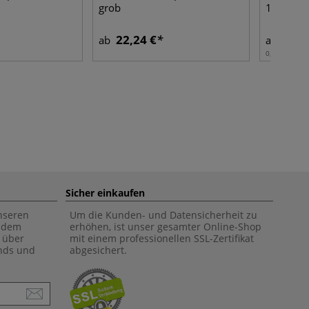
grob
1280 °C
22,24 €
6,67
ab
ab
0,20 l | 1 l:
3
Sicher einkaufen
unseren
Um die Kunden- und Datensicherheit zu
f dem
erhöhen, ist unser gesamter Online-Shop
 über
mit einem professionellen SSL-Zertifikat
ends und
abgesichert.