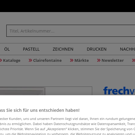
ÖL
PASTELL
ZEICHNEN
DRUCKEN
NACHH
Kataloge
Clairefontaine
Märkte
Newsletter
Die Kunst
ss Sie sich für uns entschieden haben!
Porträt
aecker Kunden, uns und unseren Partnern liegt viel daran, Ihnen ein rundum gelungen
ebnis zu ermöglichen. Dabei haben Datenschutzgrundsätze wie Datensparsamkeit, Tra
öchste Priorität. Wenn Sie auf „Akzeptieren“ klicken, stimmen Sie der Speicherung von 
 zu, um die Websitenavigation zu verbessern, die Websitenutzung zu analysieren und 