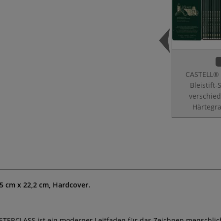
CASTELL®
Bleistift-
verschie
Härtegr
5 cm x 22,2 cm, Hardcover.
TERCLASS ist ein moderner Leitfaden für das Zeichnen menschlic