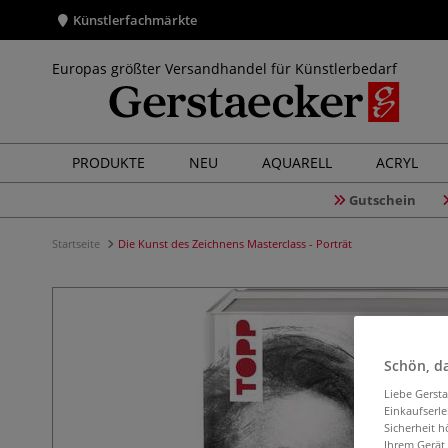
Künstlerfachmärkte
Europas größter Versandhandel für Künstlerbedarf
PRODUKTE
NEU
AQUARELL
ACRYL
Gutschein
Startseite
Die Kunst des Zeichnens Masterclass - Porträt
Schön, da
Liebe Gerst
Einkaufserl
Sicherheit h
Ihrem Gerät