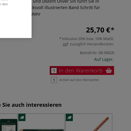
Porträtzeichner und Dozent Oliver Sin führt Sie in
in den
en und eindrucksvoll illustrierten Band Schritt für
ine Methode.
Mehr
25,70 €
inklusive 20% bzw. 10% MwSt,
ggf. zuzüglich
Versandkosten
.
Bestell-Nr.
08-90828
Auf Lager.
In den Warenkorb
Artikel auf den Merkzettel
 Sie auch interessieren