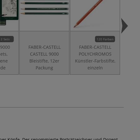
2 Sets
120 Farben
 9000
FABER-CASTELL
FABER-CASTELL
FABE
Sets,
CASTELL 9000
POLYCHROMOS
POL
dene
Bleistifte, 12er
Künstler-Farbstifte,
Künstl
ade
Packung
einzeln
im M
her Köpfe. Der renommierte Porträtzeichner und Dozent