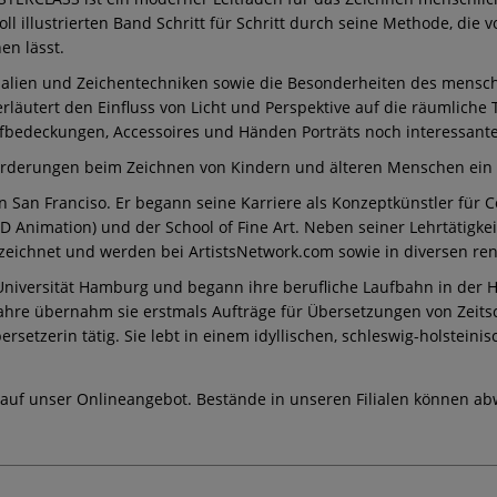
oll illustrierten Band Schritt für Schritt durch seine Methode, die
en lässt.
rialien und Zeichentechniken sowie die Besonderheiten des mensc
rläutert den Einfluss von Licht und Perspektive auf die räumliche
fbedeckungen, Accessoires und Händen Porträts noch interessante
orderungen beim Zeichnen von Kindern und älteren Menschen ein un
 San Franciso. Er begann seine Karriere als Konzeptkünstler für 
(2D Animation) und der School of Fine Art. Neben seiner Lehrtätigke
ezeichnet und werden bei ArtistsNetwork.com sowie in diversen ren
 Universität Hamburg und begann ihre berufliche Laufbahn in der H
Jahre übernahm sie erstmals Aufträge für Übersetzungen von Zeits
bersetzerin tätig. Sie lebt in einem idyllischen, schleswig-holstein
 auf unser Onlineangebot. Bestände in unseren Filialen können ab