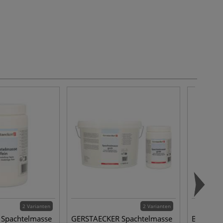
2 Varianten
2 Varianten
Spachtelmasse
GERSTAECKER Spachtelmasse
BOTZ Ste