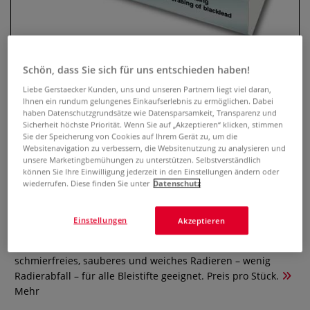
Schön, dass Sie sich für uns entschieden haben!
Liebe Gerstaecker Kunden, uns und unseren Partnern liegt viel daran,
Ihnen ein rundum gelungenes Einkaufserlebnis zu ermöglichen. Dabei
haben Datenschutzgrundsätze wie Datensparsamkeit, Transparenz und
Sicherheit höchste Priorität. Wenn Sie auf „Akzeptieren“ klicken, stimmen
Sie der Speicherung von Cookies auf Ihrem Gerät zu, um die
Websitenavigation zu verbessern, die Websitenutzung zu analysieren und
FABER-CASTELL Kunststoff-
unsere Marketingbemühungen zu unterstützen. Selbstverständlich
Radierer DUST-FREE
können Sie Ihre Einwilligung jederzeit in den Einstellungen ändern oder
wiederrufen. Diese finden Sie unter
Datenschutz
0 Bewertungen
Einstellungen
Akzeptieren
FABER-CASTELL Kunststoff-Radierer DUST-FREE -
hochwertiger Kunststoff-Radierer von FABER-CASTELL für
schmierfreies, sauberes und weiches Radieren – wenig
Radierabfall – für alle Bleistifte geeignet. Preis pro Stück.
Mehr