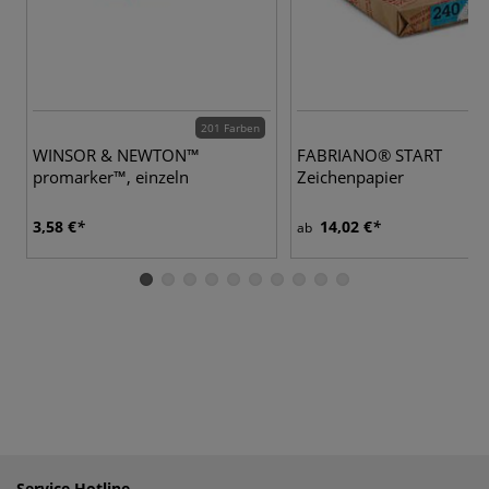
201 Farben
WINSOR & NEWTON™
FABRIANO® START
promarker™, einzeln
Zeichenpapier
3,58 €
14,02 €
ab
Service Hotline