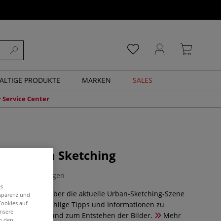
ALTIGE PRODUKTE
MARKEN
SALES
Service Center
des Urban Sketching
0 Bewertungen
es
samtübersicht über die aktuelle Urban-Sketching-Szene
nsparenz und
Cookies auf
n der Erde. Unzählige Tipps und Informationen zu
unsere
ngehensweisen und zum Entstehen der Bilder.
Mehr
in den