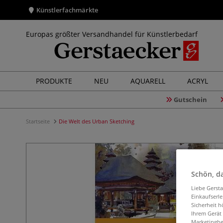
Künstlerfachmärkte
Europas größter Versandhandel für Künstlerbedarf
PRODUKTE
NEU
AQUARELL
ACRYL
Gutschein
Startseite
Die Welt des Urban Sketching
Schön, da
Liebe Gerst
Einkaufserl
Sicherheit h
Ihrem Gerät
Marketingbe