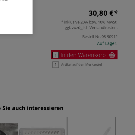
30,80 €
inklusive 20% bzw. 10% MwSt,
ggf. zuzüglich
Versandkosten
.
Bestell-Nr.
08-90912
Auf Lager.
In den Warenkorb
Artikel auf den Merkzettel
 Sie auch interessieren