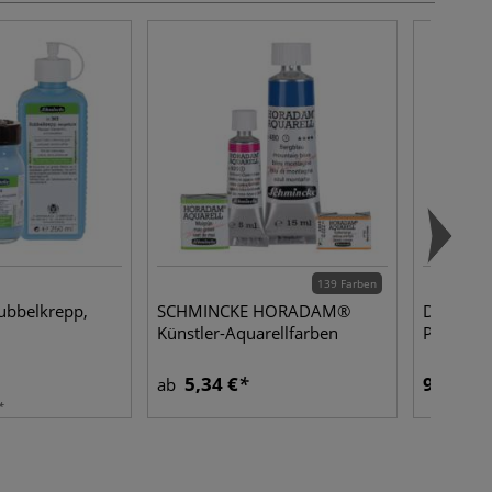
139 Farben
bbelkrepp,
SCHMINCKE HORADAM®
DERWENT 
Künstler-Aquarellfarben
Pinsel
5,34 €
9,88 €
ab