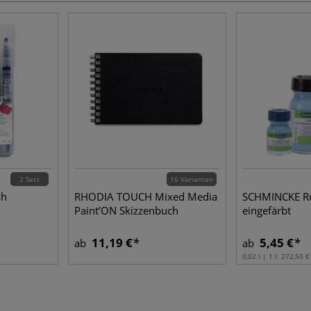
2 Sets
16 Varianten
sh
RHODIA TOUCH Mixed Media
SCHMINCKE Ru
Paint’ON Skizzenbuch
eingefärbt
11,19 €
5,45 €
ab
ab
0,02 l | 1 l:
272,50 €