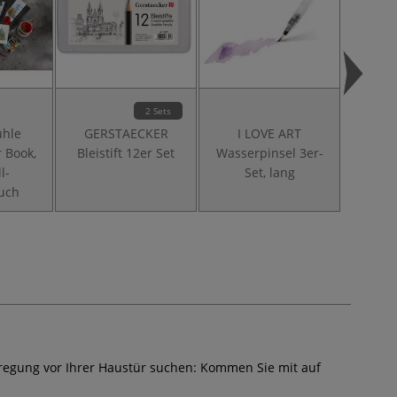
2 Sets
hle
GERSTAECKER
I LOVE ART
GER
 Book,
Bleistift 12er Set
Wasserpinsel 3er-
Rucksa
l-
Set, lang
uch
regung vor Ihrer Haustür suchen: Kommen Sie mit auf