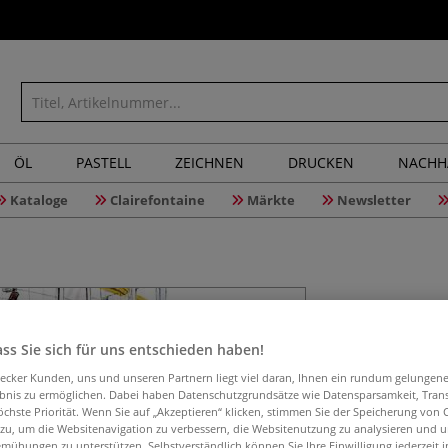
ÖL
PASTELL
ZEICHNEN
DRUCKEN
NACHH
Kataloge
Clairefontaine
Märkte
Newsletter
Die Welt 
ss Sie sich für uns entschieden haben!
aecker Kunden, uns und unseren Partnern liegt viel daran, Ihnen ein rundum gelungen
Inspirierende Ge
ebnis zu ermöglichen. Dabei haben Datenschutzgrundsätze wie Datensparsamkeit, Tra
öchste Priorität. Wenn Sie auf „Akzeptieren“ klicken, stimmen Sie der Speicherung von 
aus allen Winkel
 zu, um die Websitenavigation zu verbessern, die Websitenutzung zu analysieren und 
Techniken, Hera
mühungen zu unterstützen. Selbstverständlich können Sie Ihre Einwilligung jederzeit 